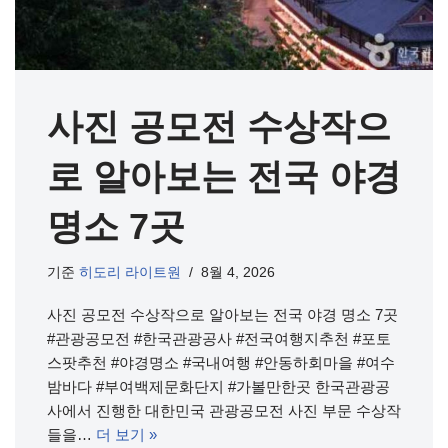
사진 공모전 수상작으
로 알아보는 전국 야경
명소 7곳
기준
히도리 라이트원
8월 4, 2026
사진 공모전 수상작으로 알아보는 전국 야경 명소 7곳
#관광공모전 #한국관광공사 #전국여행지추천 #포토
스팟추천 #야경명소 #국내여행 #안동하회마을 #여수
밤바다 #부여백제문화단지 #가볼만한곳 한국관광공
사에서 진행한 대한민국 관광공모전 사진 부문 수상작
들을…
더 보기 »