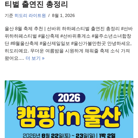
티벌 출연진 총정리
기준
히도리 라이트원
8월 1, 2026
울산 8월 축제 추천 | 선바위 하하페스티벌 출연진 총정리 #선바
위하하페스티벌 #울산축제 #선바위휴게소 #울주소년소녀합창
단 #8월울산축제 #울산제일일보 #울산가볼만한곳 안녕하세요,
히도리예요. 무더운 여름밤을 시원하게 채워줄 축제 소식 가져
왔어요.…
더 보기 »