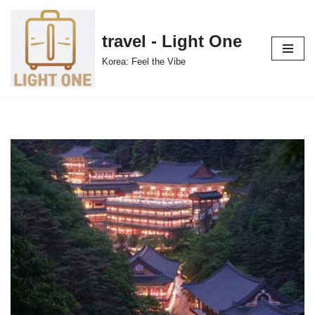
콘
travel - Light One
텐
Korea: Feel the Vibe
츠
로
건
너
뛰
기