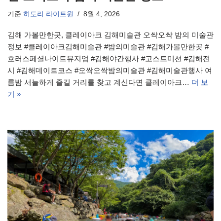
기준
히도리 라이트원
8월 4, 2026
김해 가볼만한곳, 클레이아크 김해미술관 오싹오싹 밤의 미술관
정보 #클레이아크김해미술관 #밤의미술관 #김해가볼만한곳 #
호러스페셜나이트뮤지엄 #김해야간행사 #고스트미션 #김해전
시 #김해데이트코스 #오싹오싹밤의미술관 #김해미술관행사 여
름밤 서늘하게 즐길 거리를 찾고 계신다면 클레이아크…
더 보
기 »