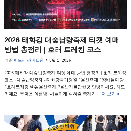
2026 태화강 대숲납량축제 티켓 예매
방법 총정리 | 호러 트레킹 코스
기준
히도리 라이트원
8월 1, 2026
2026 태화강 대숲납량축제 티켓 예매 방법 총정리 | 호러 트레킹
코스 #대숲납량축제 #태화강국가정원 #울산축제 #왕버들마당
#호러트레킹 #8월울산축제 #울산가볼만한곳 안녕하세요, 히도
리예요. 무더운 여름밤, 서늘하게 식혀줄 축제가…
더 보기 »