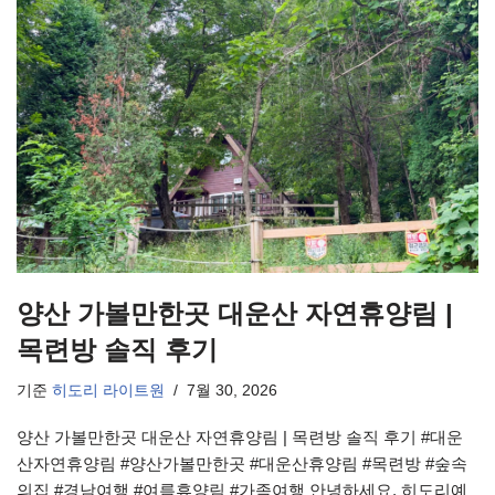
양산 가볼만한곳 대운산 자연휴양림 |
목련방 솔직 후기
기준
히도리 라이트원
7월 30, 2026
양산 가볼만한곳 대운산 자연휴양림 | 목련방 솔직 후기 #대운
산자연휴양림 #양산가볼만한곳 #대운산휴양림 #목련방 #숲속
의집 #경남여행 #여름휴양림 #가족여행 안녕하세요, 히도리예