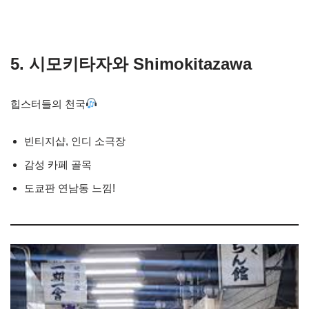
5. 시모키타자와 Shimokitazawa
힙스터들의 천국
빈티지샵, 인디 소극장
감성 카페 골목
도쿄판 연남동 느낌!