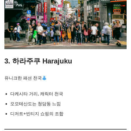
3. 하라주쿠 Harajuku
유니크한 패션 천국
다케시타 거리, 캐릭터 천국
오모테산도는 청담동 느낌
디저트+빈티지 쇼핑의 조합