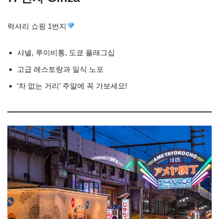
럭셔리 쇼핑 1번지
샤넬, 루이비통, 도쿄 플래그십
고급 레스토랑과 일식 노포
‘차 없는 거리’ 주말에 꼭 가보세요!