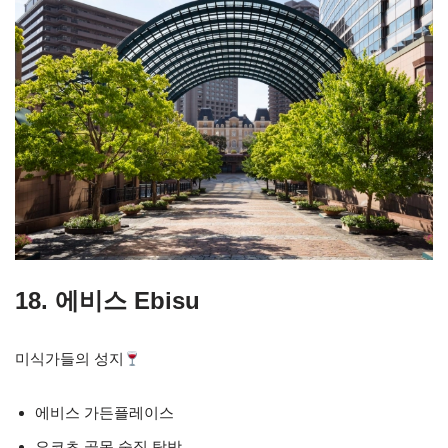
18. 에비스 Ebisu
미식가들의 성지
에비스 가든플레이스
요코초 골목 술집 탐방