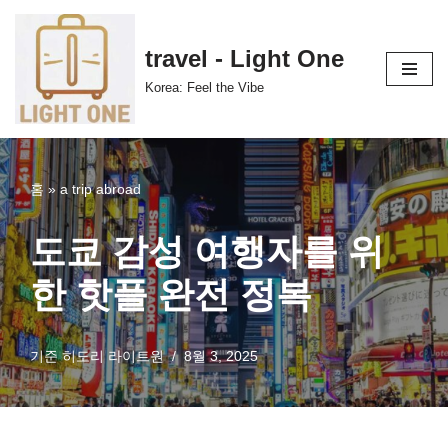
콘
travel - Light One
텐
Korea: Feel the Vibe
츠
로
건
너
홈
»
a trip abroad
뛰
기
도쿄 감성 여행자를 위
한 핫플 완전 정복
기준
히도리 라이트원
8월 3, 2025