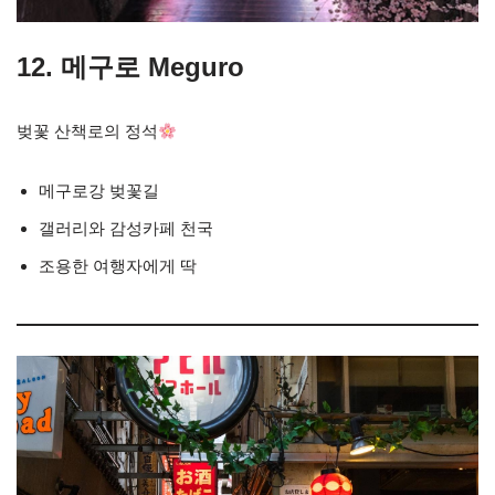
12. 메구로 Meguro
벚꽃 산책로의 정석
메구로강 벚꽃길
갤러리와 감성카페 천국
조용한 여행자에게 딱