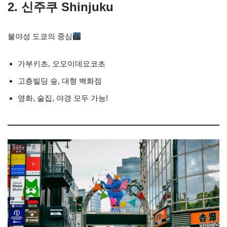
2. 신주쿠 Shinjuku
불야성 도쿄의 중심
가부키초, 오모이데요코초
고층빌딩 숲, 대형 백화점
영화, 술집, 야경 모두 가능!