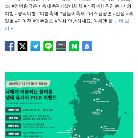
죠! #영덕황금은어축제 #은어잡이체험 #가족여행추천 #아이와
여행 #영덕여행 #여름축제 #물놀이축제 #버스킹공연 #진성 #배
일호 #마이진 #앵두걸스 #려화 안녕하세요, 여름엔 물…
더 보
기 »