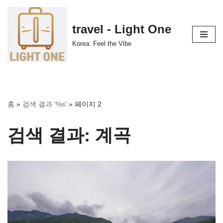
콘
travel - Light One
텐
Korea: Feel the Vibe
츠
로
건
너
뛰
홈
»
검색 결과 '%s'
»
페이지 2
기
검색 결과: 계곡