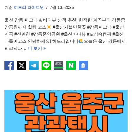
기준
히도리 라이트원
7월 13, 2025
울산 강동 피크닉 & 바다뷰 산책 추천! 한적한 계곡부터 강동중
앙공원까지 힐링 코스
#울산가볼만한곳 #강동피크닉 #울산
계곡 #신면천 #강동중앙공원 #울산바다뷰 #도심속캠핑 #울산
나들이코스 안녕하세요! 히도리입니다
오늘은 울산 강동에서
피크닉과…
더 보기 »