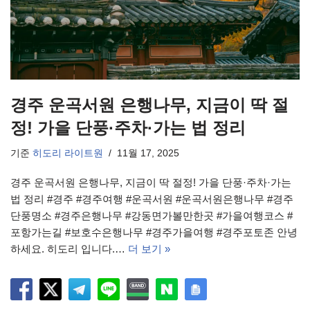
경주 운곡서원 은행나무, 지금이 딱 절
정! 가을 단풍·주차·가는 법 정리
기준
히도리 라이트원
11월 17, 2025
경주 운곡서원 은행나무, 지금이 딱 절정! 가을 단풍·주차·가는
법 정리 #경주 #경주여행 #운곡서원 #운곡서원은행나무 #경주
단풍명소 #경주은행나무 #강동면가볼만한곳 #가을여행코스 #
포항가는길 #보호수은행나무 #경주가을여행 #경주포토존 안녕
하세요. 히도리 입니다.…
더 보기 »