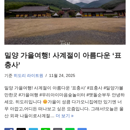
밀양 가을여행! 사계절이 아름다운 ‘표
충사’
기준
히도리 라이트원
11월 24, 2025
밀양 가을여행! 사계절이 아름다운 ‘표충사’ #표충사 #밀양가볼
만한곳 #가을여행 #우리아이마음숲놀이터 #맷돌순부두 안녕하
세요. 히도리입니다
가을이 성큼 다가오니집에만 있기엔 너
무 아깝고,어디든 떠나보고 싶은 요즘입니다. 그래서!오늘은 울
산 외곽 나들이로사계절…
더 보기 »