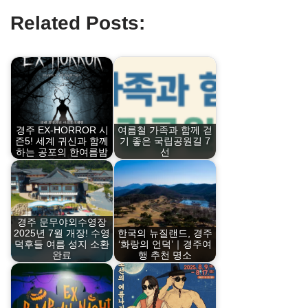
Related Posts:
경주 EX-HORROR 시
여름철 가족과 함께 걷
즌5! 세계 귀신과 함께
기 좋은 국립공원길 7
하는 공포의 한여름밤
선
경주 문무야외수영장
2025년 7월 개장! 수영
한국의 뉴질랜드, 경주
덕후들 여름 성지 소환
‘화랑의 언덕’｜경주여
완료
행 추천 명소