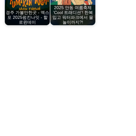
2025 안동 여름축제
경주 가볼만한곳 - 엑스
‘Cool 트래디션’! 한복
포 2025펌킨나잇 - 할
입고 워터파크에서 물
로윈데이
놀이까지?!