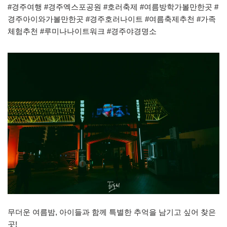
#경주여행 #경주엑스포공원 #호러축제 #여름방학가볼만한곳 #
경주아이와가볼만한곳 #경주호러나이트 #여름축제추천 #가족
체험추천 #루미나나이트워크 #경주야경명소
무더운 여름밤, 아이들과 함께 특별한 추억을 남기고 싶어 찾은
곳!