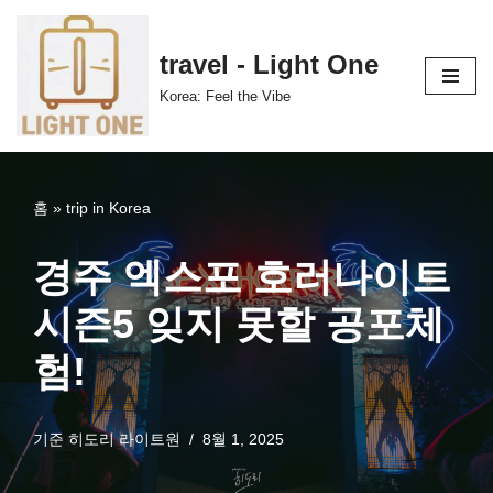
콘
travel - Light One
텐
Korea: Feel the Vibe
츠
로
건
너
홈
»
trip in Korea
뛰
기
경주 엑스포 호러나이트
시즌5 잊지 못할 공포체
험!
기준
히도리 라이트원
8월 1, 2025