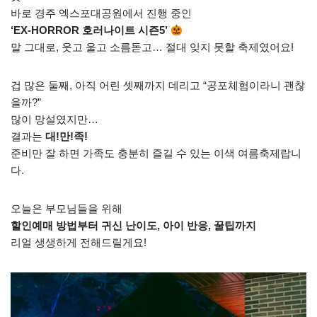
바로 경주 엑스포대공원에서 진행 중인
‘EX-HORROR 호러나이트 시즌5’
말 그대로, 웃고 울고 소름돋고… 절대 잊지 못할 축제였어요!
겁 많은 둘째, 아직 어린 셋째까지 데리고 “공포체험이라니 괜찮
을까?”
많이 망설였지만…
결과는
대!만!족!
준비만 잘 하면 가족도 충분히 즐길 수 있는 이색 여름축제랍니
다.
오늘은 부모님들을 위해
할인예매 방법부터 귀신 난이도, 아이 반응, 꿀팁까지
리얼 생생하게 전해드릴게요!