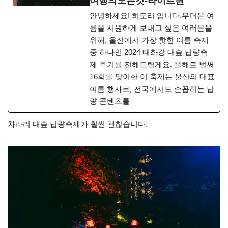
여행의모든것-라이트원
안녕하세요! 히도리 입니다.무더운 여
름을 시원하게 보내고 싶은 여러분을
위해, 울산에서 가장 핫한 여름 축제
중 하나인 2024 태화강 대숲 납량축
제 후기를 전해드릴게요. 올해로 벌써
16회를 맞이한 이 축제는 울산의 대표
여름 행사로, 전국에서도 손꼽히는 납
량 콘텐츠를
차라리 대숲 납량축제가 훨씬 괜찮습니다.