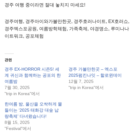
경주 여행 중이라면 절대 놓치지 마세요!
경주여행, 경주아이와가볼만한곳, 경주호러나이트, EX호러쇼,
경주엑스포공원, 여름방학체험, 가족축제, 야경명소, 루미나나
이트워크, 공포체험
관련
경주 EX-HORROR 시즌5! 세
경주 가볼만한곳 – 엑스포
계 귀신과 함께하는 공포의 한
2025펌킨나잇 – 할로윈데이
여름밤
12월 7, 2025
7월 30, 2025
"trip in Korea"에서
"trip in Korea"에서
한여름 밤, 울산을 오싹하게 물
들이는 ‘2025 태화강 대숲 납
량축제’ 다녀왔습니다!
8월 15, 2025
"Festival"에서