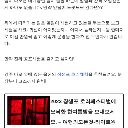
팀이 나오면 대기중인 팀이 출발 하는데 앞팀과 간격 조절같은
게 하나도 없습니다. 만약 앞팀이 느릿느릿 간다면??
뒤에서 따라가는 팀은 앞팀이 체험하고 있는걸 두눈으로 보고
체험을 해요. 귀신이 어디있는지… 어디서 놀라는지…등 한마디
로 이걸 만원씩 받고 이렇게 운영을 한다?? 전 두번다시 안갑니
다.
만약 진짜 공포체험을 즐기고 싶다면!
경주 바로 옆에 있는 울산의
장생포 호러체험
을 추천드려요. 분
장부터 코스까지 완벽!
2023 장생포 호러페스티벌에
오싹한 한여름밤을 보내보세
요. – 여행의모든것-라이트원