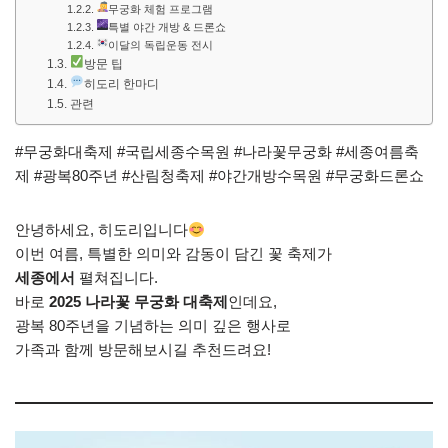
무궁화 체험 프로그램
특별 야간 개방 & 드론쇼
이달의 독립운동 전시
방문 팁
히도리 한마디
관련
#무궁화대축제 #국립세종수목원 #나라꽃무궁화 #세종여름축
제 #광복80주년 #산림청축제 #야간개방수목원 #무궁화드론쇼
안녕하세요, 히도리입니다
이번 여름, 특별한 의미와 감동이 담긴 꽃 축제가
세종에서
펼쳐집니다.
바로
2025 나라꽃 무궁화 대축제
인데요,
광복 80주년을 기념하는 의미 깊은 행사로
가족과 함께 방문해보시길 추천드려요!