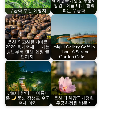
태화강국가정원 무궁화
정원 - 여름 내내 활짝
무궁화 추천 여행지
피는 무궁화
울산 외고산옹기마을
2020 옹기축제 — 가는
migiui Gallery Café in
방법부터 랜선·현장 꿀
Ulsan: A Serene
팁까지!
Garden Café…
낮보다 밤이 더 아름다
운
울산 장생포 수국
울산 태화강국가정원
축제 야경
무궁화정원 방문기