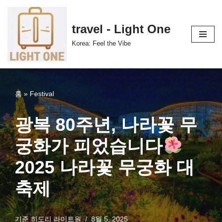
콘
travel - Light One
텐
Korea: Feel the Vibe
츠
로
건
너
홈
»
Festival
뛰
기
광복 80주년, 나라꽃 무
궁화가 피었습니다
2025 나라꽃 무궁화 대
축제
기준
히도리 라이트원
8월 5, 2025