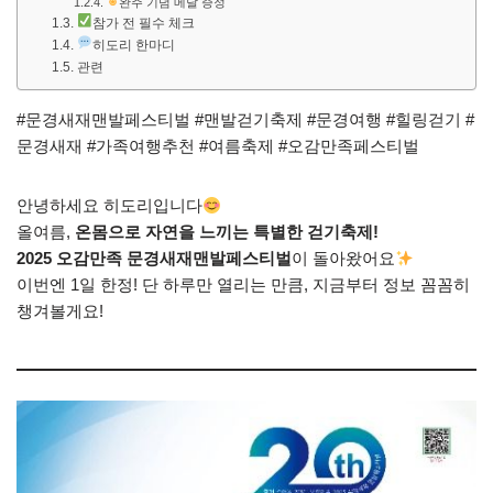
완주 기념 메달 증정
참가 전 필수 체크
히도리 한마디
관련
#문경새재맨발페스티벌 #맨발걷기축제 #문경여행 #힐링걷기 #
문경새재 #가족여행추천 #여름축제 #오감만족페스티벌
안녕하세요 히도리입니다
올여름,
온몸으로 자연을 느끼는 특별한 걷기축제!
2025 오감만족 문경새재맨발페스티벌
이 돌아왔어요
이번엔 1일 한정! 단 하루만 열리는 만큼, 지금부터 정보 꼼꼼히
챙겨볼게요!