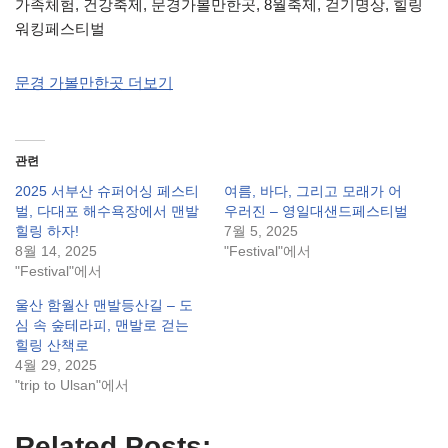
가족체험, 건강축제, 문경가볼만한곳, 8월축제, 걷기명상, 힐링
워킹페스티벌
문경 가볼만한곳 더보기
관련
2025 서부산 슈퍼어싱 페스티
여름, 바다, 그리고 모래가 어
벌, 다대포 해수욕장에서 맨발
우러진 – 영일대샌드페스티벌
힐링 하자!
7월 5, 2025
8월 14, 2025
"Festival"에서
"Festival"에서
울산 함월산 맨발등산길 – 도
심 속 숲테라피, 맨발로 걷는
힐링 산책로
4월 29, 2025
"trip to Ulsan"에서
Related Posts: