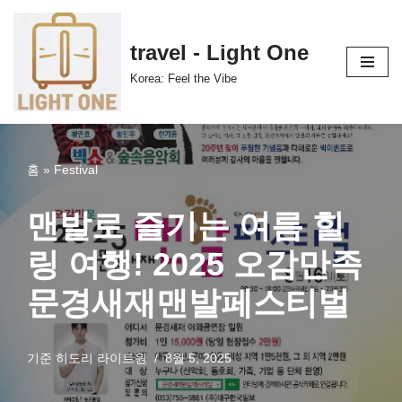
콘
travel - Light One
텐
Korea: Feel the Vibe
츠
로
건
너
홈
»
Festival
뛰
기
맨발로 즐기는 여름 힐
링 여행! 2025 오감만족
문경새재맨발페스티벌
기준
히도리 라이트원
8월 5, 2025