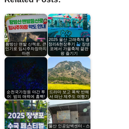
2025 울산 고래축제 총
황방산 맨발 산책로, 큰
정리&현장후기
장생
인기로 임시주차장까지
포에서 가을축제 끝판
마련
왕 즐기기
순천국가정원 야간 투
드라마 보고 폭싹 반해
어: 밤의 매력에 흠뻑!
서 떠난 제주도 여행기
울산 인공암벽센터 - 스