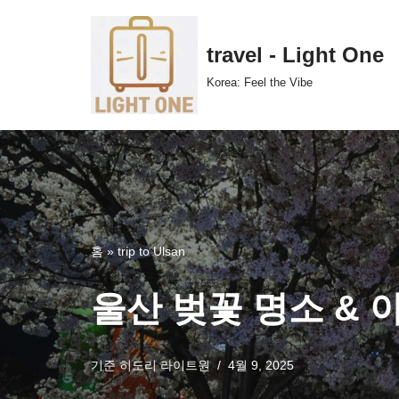
콘
travel - Light One
텐
Korea: Feel the Vibe
츠
로
건
너
뛰
기
홈
»
trip to Ulsan
울산 벚꽃 명소 & 
기준
히도리 라이트원
4월 9, 2025