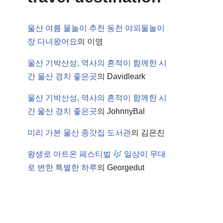
울산 여름 물놀이 추천 동천 야외물놀이
장 다녀왔어요
의
이영
울산 기박산성, 역사의 흔적이 함께한 시
간 울산 경치 좋은곳
의
Davidleark
울산 기박산성, 역사의 흔적이 함께한 시
간 울산 경치 좋은곳
의
JohnnyBal
미리 가본 울산 종갓집 도서관
의
김은진
왕생로 아트온 페스티벌
일상이 무대
로 변한 특별한 하루
의
Georgedut