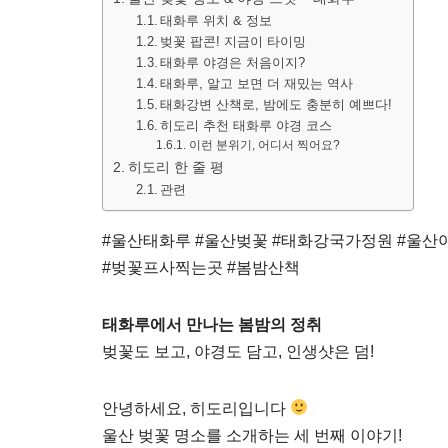
태화루 위치 & 정보
벚꽃 팝콘! 지금이 타이밍
태화루 야경은 처음이지?
태화루, 알고 보면 더 재밌는 역사
태화강변 산책로, 밤에도 충분히 예쁘다!
히도리 추천 태화루 야경 코스
이런 분위기, 어디서 찍어요?
히도리 한 줄 평
관련
#울산태화루 #울산벚꽃 #태화강국가정원 #울산
#벚꽃프사찍는곳 #봄밤산책
태화루에서 만나는 봄밤의 정취
벚꽃도 보고, 야경도 담고, 인생샷은 덤!
안녕하세요, 히도리입니다
울산 벚꽃 명소를 소개하는 세 번째 이야기!