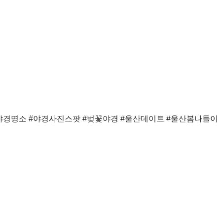
야경명소 #야경사진스팟 #벚꽃야경 #울산데이트 #울산봄나들이