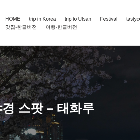
HOME
trip in Korea
trip to Ulsan
Festival
tasty
맛집-한글버전
여행-한글버전
야경 스팟 – 태화루