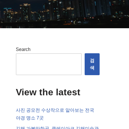
Search
검
색
View the latest
사진 공모전 수상작으로 알아보는 전국
야경 명소 7곳
김해 가볼만한곳, 클레이아크 김해미술관