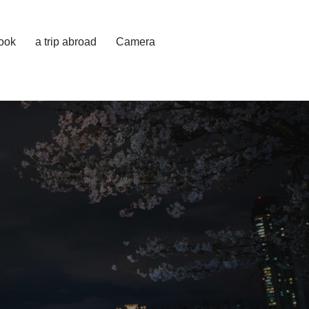
cook
a trip abroad
Camera