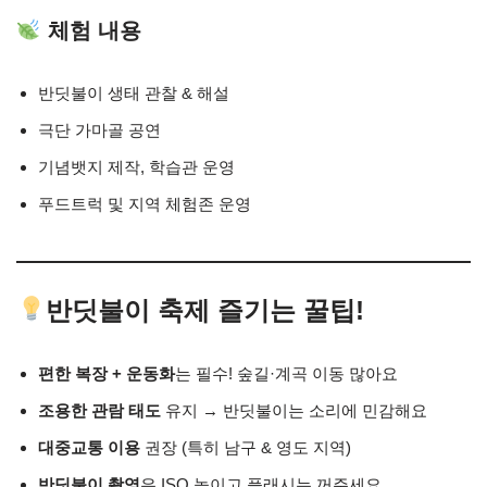
체험 내용
반딧불이 생태 관찰 & 해설
극단 가마골 공연
기념뱃지 제작, 학습관 운영
푸드트럭 및 지역 체험존 운영
반딧불이 축제 즐기는 꿀팁!
편한 복장 + 운동화
는 필수! 숲길·계곡 이동 많아요
조용한 관람 태도
유지 → 반딧불이는 소리에 민감해요
대중교통 이용
권장 (특히 남구 & 영도 지역)
반딧불이 촬영
은 ISO 높이고 플래시는 꺼주세요