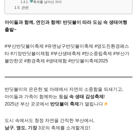
축제를 넘어선 의미
관련
아이들과 함께, 연인과 함께! 반딧불이 따라 도심 속 생태여행
출발~
#부산반딧불이축제 #유엔남구반딧불이축제 #영도친환경페스
타 #기장반딧불이체험 #부산생태축제 #탄소중립축제 #부산가
볼만한곳 #환경축제 #생태체험 #반딧불이축제2025
반딧불이의 은은한 빛 아래에서 자연의 소중함을 되새기고,
아이들과 가족이 함께하는
도심 속 생태 감성축제
!
2025년 부산 곳곳에서
반딧불이 축제
가 열립니다
도시 속에서도 청정 자연을 간직한 부산에서,
남구
,
영도
,
기장
3곳의 축제를 소개할게요!