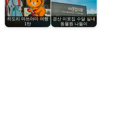
히도리 마쓰야마 여행
경산 이웃집 수달 실내
1탄
동물원 나들이