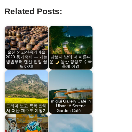
Related Posts:
울산 외고산옹기마을
낮보다 밤이 더 아름다
2020 옹기축제 — 가는
방법부터 랜선·현장 꿀
운
울산 장생포 수국
팁까지!
축제 야경
migiui Gallery Café in
드라마 보고 폭싹 반해
Ulsan: A Serene
서 떠난 제주도 여행기
Garden Café…