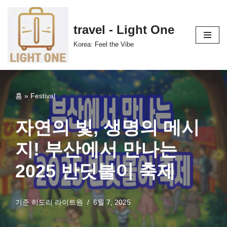
콘
travel - Light One
텐
Korea: Feel the Vibe
츠
로
건
너
홈
»
Festival
뛰
기
자연의 빛, 생명의 메시
지! 부산에서 만나는
2025 반딧불이 축제
기준
히도리 라이트원
6월 7, 2025