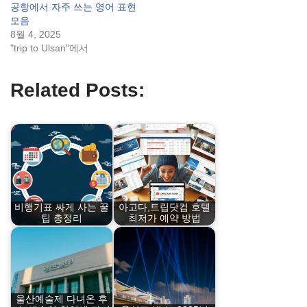
공항에서 자주 쓰는 영어 표현
모음
8월 4, 2025
"trip to Ulsan"에서
Related Posts:
비행기표 싸게 사는 꿀
아고다,트립닷컴 호텔
팁 총정리
최저가 예약 방법
울산예술제 다녀온 후