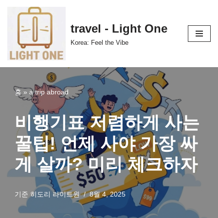
콘
travel - Light One
텐
Korea: Feel the Vibe
츠
로
건
너
홈
»
a trip abroad
뛰
기
비행기표 저렴하게 사는
꿀팁! 언제 사야 가장 싸
게 살까? 미리 체크하자
기준
히도리 라이트원
8월 4, 2025