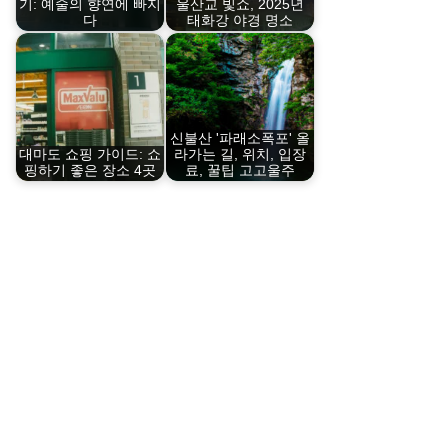
기: 예술의 향연에 빠지
울산교 빛쇼, 2025년
다
태화강 야경 명소
신불산 '파래소폭포' 올
대마도 쇼핑 가이드: 쇼
라가는 길, 위치, 입장
핑하기 좋은 장소 4곳
료, 꿀팁 고고울주