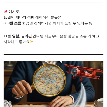
예시로,
10월에
캐나다 여행
예정이신 분들은
8~9월 초쯤
항공권 검색하시면 최저가 노릴 수 있다는 뜻!
11월
일본, 필리핀
간다면 지금부터 슬슬 항공권 뜨는 거 체크
시작해도 좋아요