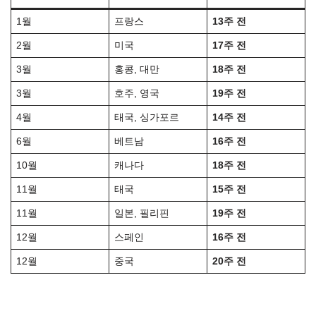
1월
프랑스
13주 전
2월
미국
17주 전
3월
홍콩, 대만
18주 전
3월
호주, 영국
19주 전
4월
태국, 싱가포르
14주 전
6월
베트남
16주 전
10월
캐나다
18주 전
11월
태국
15주 전
11월
일본, 필리핀
19주 전
12월
스페인
16주 전
12월
중국
20주 전