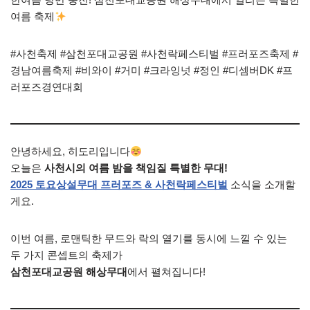
여름 축제
#사천축제 #삼천포대교공원 #사천락페스티벌 #프러포즈축제 #
경남여름축제 #비와이 #거미 #크라잉넛 #정인 #디셈버DK #프
러포즈경연대회
안녕하세요, 히도리입니다
오늘은
사천시의 여름 밤을 책임질 특별한 무대!
2025 토요상설무대 프러포즈 & 사천락페스티벌
소식을 소개할
게요.
이번 여름, 로맨틱한 무드와 락의 열기를 동시에 느낄 수 있는
두 가지 콘셉트의 축제가
삼천포대교공원 해상무대
에서 펼쳐집니다!