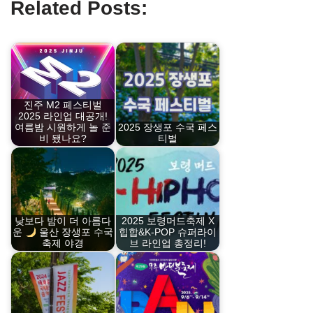
Related Posts:
진주 M2 페스티벌
2025 라인업 대공개!
여름밤 시원하게 놀 준
2025 장생포 수국 페스
비 됐나요?
티벌
낮보다 밤이 더 아름다
2025 보령머드축제 X
운
울산 장생포 수국
힙합&K-POP 슈퍼라이
축제 야경
브 라인업 총정리!