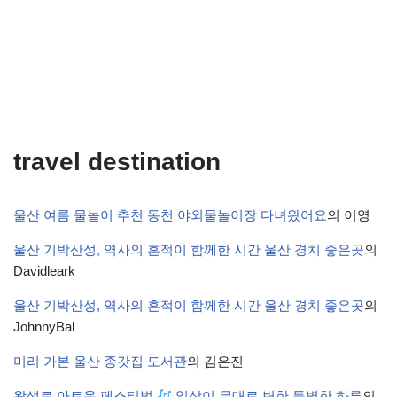
travel destination
울산 여름 물놀이 추천 동천 야외물놀이장 다녀왔어요
의
이영
울산 기박산성, 역사의 흔적이 함께한 시간 울산 경치 좋은곳
의
Davidleark
울산 기박산성, 역사의 흔적이 함께한 시간 울산 경치 좋은곳
의
JohnnyBal
미리 가본 울산 종갓집 도서관
의
김은진
왕생로 아트온 페스티벌
일상이 무대로 변한 특별한 하루
의