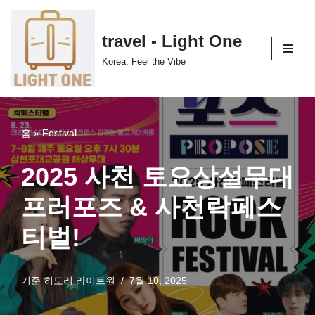
콘
travel - Light One
텐
Korea: Feel the Vibe
츠
로
건
너
홈
»
Festival
뛰
기
2025 사천 토요상설무대
프러포즈 & 사천락페스
티벌!
기준
히도리 라이트원
7월 10, 2025