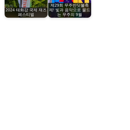
제29회 무주반딧불축
2024 태화강 국제 재즈
제! 빛과 음악으로 물드
페스티벌
는 무주의 9월