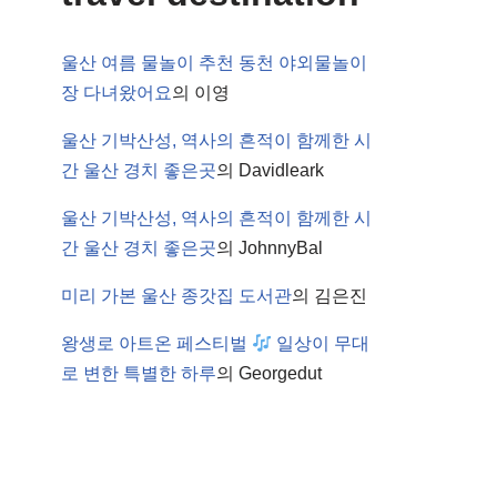
울산 여름 물놀이 추천 동천 야외물놀이
장 다녀왔어요
의
이영
울산 기박산성, 역사의 흔적이 함께한 시
간 울산 경치 좋은곳
의
Davidleark
울산 기박산성, 역사의 흔적이 함께한 시
간 울산 경치 좋은곳
의
JohnnyBal
미리 가본 울산 종갓집 도서관
의
김은진
왕생로 아트온 페스티벌
일상이 무대
로 변한 특별한 하루
의
Georgedut