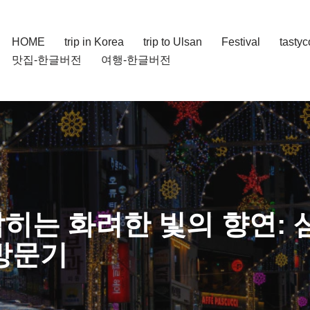
HOME
trip in Korea
trip to Ulsan
Festival
tasty
맛집-한글버전
여행-한글버전
밝히는 화려한 빛의 향연:
 방문기