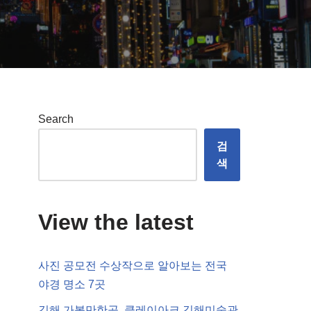
Search
검
색
View the latest
사진 공모전 수상작으로 알아보는 전국
야경 명소 7곳
김해 가볼만한곳, 클레이아크 김해미술관