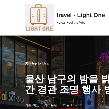
콘
travel - Light One
텐
Korea: Feel the Vibe
츠
로
건
너
뛰
기
홈
»
trip to Ulsan
울산 남구의 밤을 
간 경관 조명 행사
기준
히도리 라이트원
12월 1, 2023