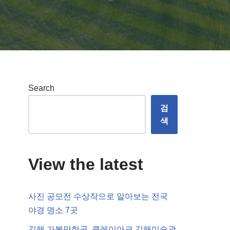
Search
검
색
View the latest
사진 공모전 수상작으로 알아보는 전국
야경 명소 7곳
김해 가볼만한곳, 클레이아크 김해미술관