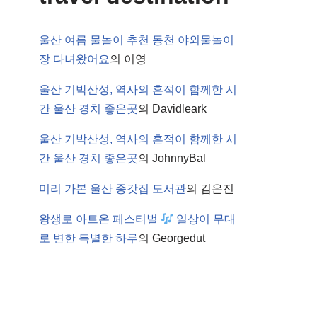
울산 여름 물놀이 추천 동천 야외물놀이
장 다녀왔어요
의
이영
울산 기박산성, 역사의 흔적이 함께한 시
간 울산 경치 좋은곳
의
Davidleark
울산 기박산성, 역사의 흔적이 함께한 시
간 울산 경치 좋은곳
의
JohnnyBal
미리 가본 울산 종갓집 도서관
의
김은진
왕생로 아트온 페스티벌
일상이 무대
로 변한 특별한 하루
의
Georgedut