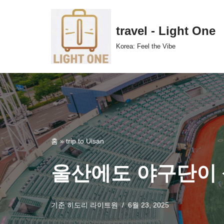
콘
travel - Light One
텐
Korea: Feel the Vibe
츠
로
건
너
뛰
기
홈
»
trip to Ulsan
울산에도 야구단이 
기준
히도리 라이트원
6월 23, 2025