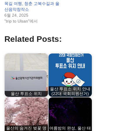
목길 여행, 청춘 고복수길과 울
산음악창작소
6월 24, 2025
"trip to Ulsan"에서
Related Posts:
울산 투표소 위치 안내
울산 투표소 위치
(22대 국회의원선거)
울산의 숨겨진 벚꽃 명
여름밤의 완성, 울산 태