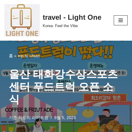
콘
travel - Light One
텐
Korea: Feel the Vibe
츠
로
건
너
홈
»
trip to Ulsan
뛰
기
울산 태화강수상스포츠
센터 푸드트럭 오픈 소
식
기준
히도리 라이트원
9월 5, 2025