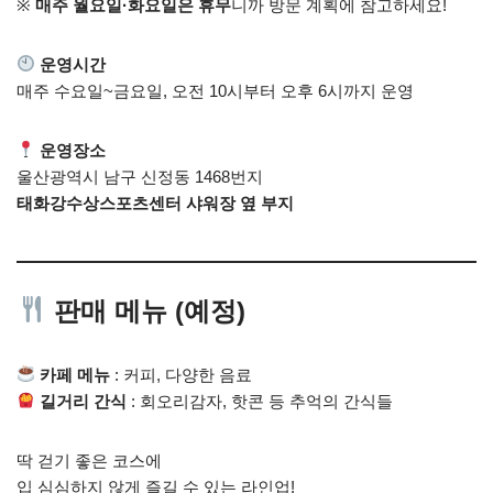
※
매주 월요일·화요일은 휴무
니까 방문 계획에 참고하세요!
운영시간
매주 수요일~금요일, 오전 10시부터 오후 6시까지 운영
운영장소
울산광역시 남구 신정동 1468번지
태화강수상스포츠센터 샤워장 옆 부지
판매 메뉴 (예정)
카페 메뉴
: 커피, 다양한 음료
길거리 간식
: 회오리감자, 핫콘 등 추억의 간식들
딱 걷기 좋은 코스에
입 심심하지 않게 즐길 수 있는 라인업!