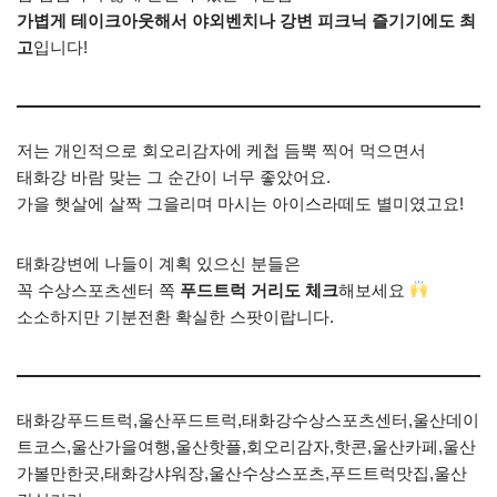
가볍게 테이크아웃해서 야외벤치나 강변 피크닉 즐기기에도 최
고
입니다!
저는 개인적으로 회오리감자에 케첩 듬뿍 찍어 먹으면서
태화강 바람 맞는 그 순간이 너무 좋았어요.
가을 햇살에 살짝 그을리며 마시는 아이스라떼도 별미였고요!
태화강변에 나들이 계획 있으신 분들은
꼭 수상스포츠센터 쪽
푸드트럭 거리도 체크
해보세요
소소하지만 기분전환 확실한 스팟이랍니다.
태화강푸드트럭,울산푸드트럭,태화강수상스포츠센터,울산데이
트코스,울산가을여행,울산핫플,회오리감자,핫콘,울산카페,울산
가볼만한곳,태화강샤워장,울산수상스포츠,푸드트럭맛집,울산