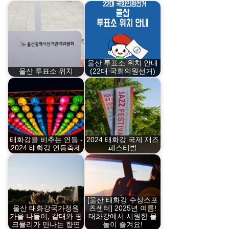
울산 투표소 위치 안내
울산 투표소 위치
(22대 국회의원선거)
태화강을 비추는 연등 -
2024 태화강 국제 재즈
2024 태화강 연등축제
페스티벌
[울산 태화강 수상스포
울산 태화강국가정원
츠센터] 2025년 여름!
가을 나들이, 갈대와 핑
태화강에서 시원한 물
크뮬리가 만나는 향연
놀이 즐겨요!