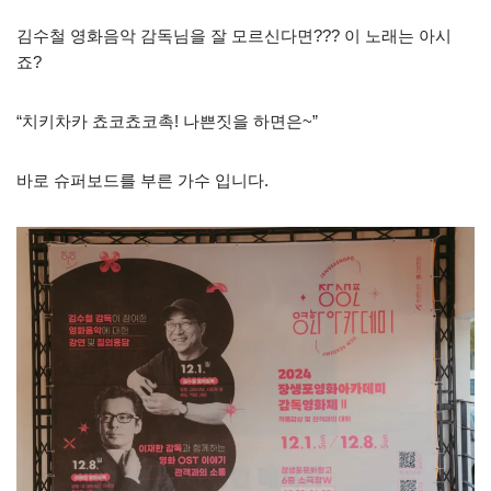
김수철 영화음악 감독님을 잘 모르신다면??? 이 노래는 아시
죠?
“치키차카 쵸코쵸코촉! 나쁜짓을 하면은~”
바로 슈퍼보드를 부른 가수 입니다.