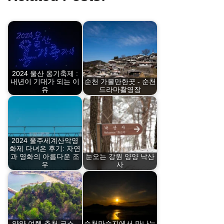
2024 울산 옹기축제 :
내년이 기대가 되는 이
순천 가볼만한곳 - 순천
유
드라마촬영장
2024 울주세계산악영
화제 다녀온 후기: 자연
과 영화의 아름다운 조
눈오는 강원 양양 낙산
우
사
양양 여행 추천 코스 -
순천만습지에서 만나는