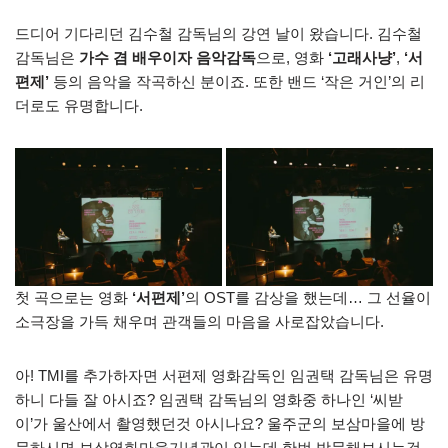
드디어 기다리던 김수철 감독님의 강연 날이 왔습니다. 김수철
감독님은
가수 겸 배우이자 음악감독
으로, 영화
‘고래사냥’
,
‘서
편제’
등의 음악을 작곡하신 분이죠. 또한 밴드 ‘작은 거인’의 리
더로도 유명합니다.
첫 곡으로는 영화
‘서편제’
의 OST를 감상을 했는데… 그 선율이
소극장을 가득 채우며 관객들의 마음을 사로잡았습니다.
아! TMI를 추가하자면 서편제 영화감독인 임권택 감독님은 유명
하니 다들 잘 아시죠? 임권택 감독님의 영화중 하나인 ‘씨받
이’가 울산에서 촬영했던것 아시나요? 울주군의 보삼마을에 방
문하시면 보삼영화마을기념관이 있는데 한번 방문해보시는것