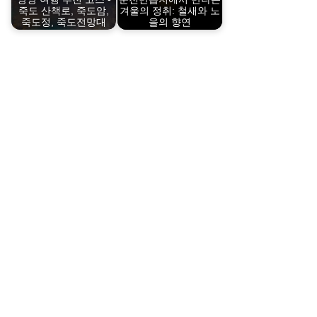
죽도 산책로, 죽도암,
겨울의 정취: 철새와 노
죽도정, 죽도전망대
을의 향연