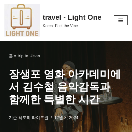
콘
travel - Light One
텐
Korea: Feel the Vibe
츠
로
건
너
홈
»
trip to Ulsan
뛰
기
장생포 영화 아카데미에
서 김수철 음악감독과
함께한 특별한 시간
기준
히도리 라이트원
12월 3, 2024