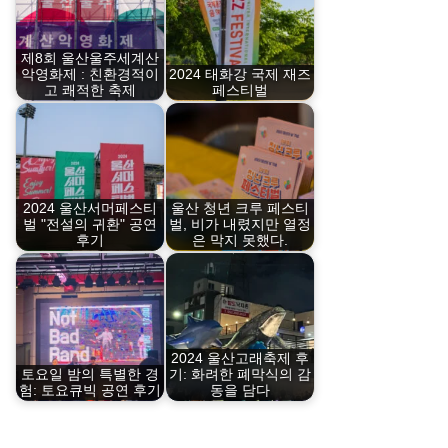
제8회 울산울주세계산
악영화제 : 친환경적이
2024 태화강 국제 재즈
고 쾌적한 축제
페스티벌
2024 울산서머페스티
울산 청년 크루 페스티
벌 "전설의 귀환" 공연
벌, 비가 내렸지만 열정
후기
은 막지 못했다.
2024 울산고래축제 후
토요일 밤의 특별한 경
기: 화려한 폐막식의 감
험: 토요큐빅 공연 후기
동을 담다