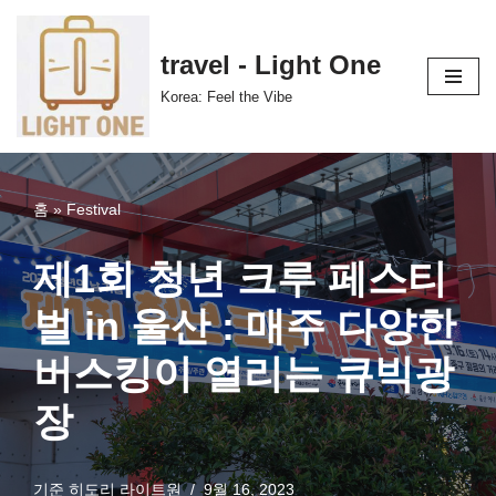
콘
travel - Light One
텐
Korea: Feel the Vibe
츠
로
건
너
홈
»
Festival
뛰
기
제1회 청년 크루 페스티
벌 in 울산 : 매주 다양한
버스킹이 열리는 큐빅광
장
기준
히도리 라이트원
9월 16, 2023