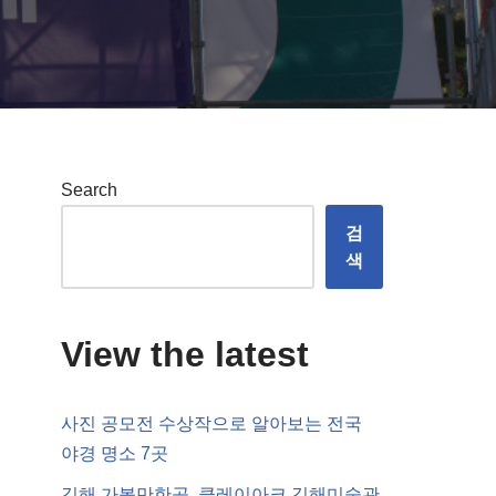
Search
검
색
View the latest
사진 공모전 수상작으로 알아보는 전국
야경 명소 7곳
김해 가볼만한곳, 클레이아크 김해미술관