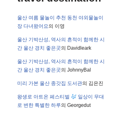
울산 여름 물놀이 추천 동천 야외물놀이
장 다녀왔어요
의
이영
울산 기박산성, 역사의 흔적이 함께한 시
간 울산 경치 좋은곳
의
Davidleark
울산 기박산성, 역사의 흔적이 함께한 시
간 울산 경치 좋은곳
의
JohnnyBal
미리 가본 울산 종갓집 도서관
의
김은진
왕생로 아트온 페스티벌
일상이 무대
로 변한 특별한 하루
의
Georgedut