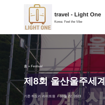
콘
travel - Light One
텐
Korea: Feel the Vibe
츠
로
건
너
뛰
기
홈
»
Festival
제8회 울산울주세계
기준
히도리 라이트원
10월 22, 2023