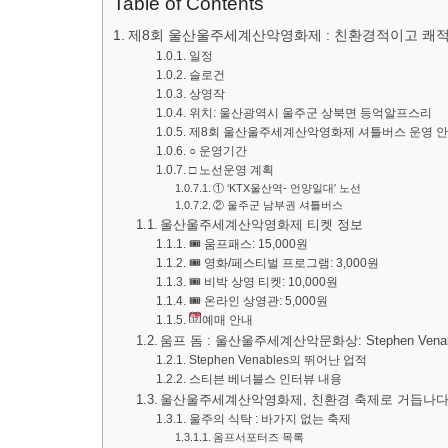
Table of Contents
제8회 울산울주세계산악영화제 : 친환경적이고 쾌
일정
슬로건
상영작
위치: 울산광역시 울주군 상북면 등억알프스리
제8회 울산울주세계산악영화제 셔틀버스 운영 
○ 운영기간
□ 노선운영 계획
① ‘KTX울산역- 언양일대′ 노선
② 울주군 남부권 셔틀버스
울산울주세계산악영화제 티켓 정보
🎟 움프패스: 15,000원
🎟 영화/페스티벌 프로그램: 3,000원
🎟 비박 상영 티켓: 10,000원
🎟 온라인 상영관: 5,000원
예매 안내
움프 돔 : 울산울주세계산악문화상: Stephen Ven
Stephen Venables의 뛰어난 업적
스티븐 베너블스 인터뷰 내용
울산울주세계산악영화제, 친환경 축제로 거듭나다
울주의 식탁 : 바가지 없는 축제
옴프서포터즈 목록