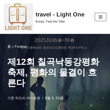
콘
travel - Light One
텐
Korea: Feel the Vibe
츠
로
건
너
홈
»
Festival
뛰
기
제12회 칠곡낙동강평화
축제, 평화의 물결이 흐
른다
기준
히도리 라이트원
9월 9, 2025