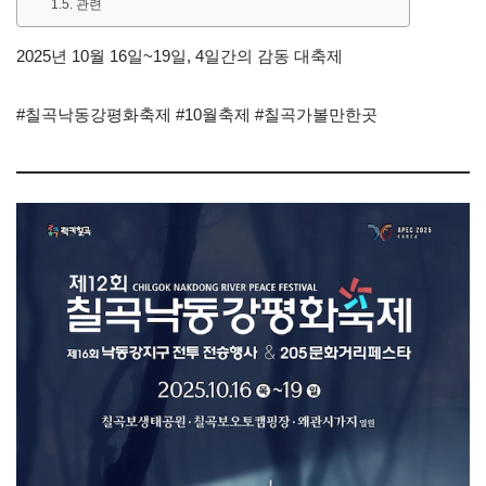
관련
2025년 10월 16일~19일, 4일간의 감동 대축제
#칠곡낙동강평화축제 #10월축제 #칠곡가볼만한곳