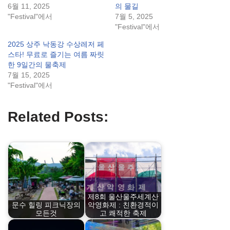
6월 11, 2025
의 물길
"Festival"에서
7월 5, 2025
"Festival"에서
2025 상주 낙동강 수상레저 페
스타! 무료로 즐기는 여름 짜릿
한 9일간의 물축제
7월 15, 2025
"Festival"에서
Related Posts:
제8회 울산울주세계산
문수 힐링 피크닉장의
악영화제 : 친환경적이
모든것
고 쾌적한 축제