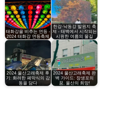
한강·낙동강 발원지 축
태화강을 비추는 연등 -
제 - 태백에서 시작되는
2024 태화강 연등축제
시원한 여름의 물길
2024 울산고래축제 후
2024 울산고래축제 완
기: 화려한 폐막식의 감
벽 가이드: 장생포의
동을 담다
꿈, 울산의 희망!