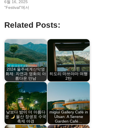
6월 16, 2025
"Festival"에서
Related Posts:
2024 울주세계산악영
화제: 자연과 영화의 아
히도리 마쓰야마 여행
름다운 만남
2탄
낮보다 밤이 더 아름다
migiui Gallery Café in
운
울산 장생포 수국
Ulsan: A Serene
축제 야경
Garden Café…