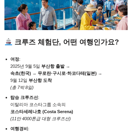
크루즈 체험단, 어떤 여행인가요?
여정
:
2025년 9월 5일
부산항 출발
→
속초(한국)
→
무로란·구시로·하코다테(일본)
→
9월 12일
부산항 도착
(총 7박 8일)
탑승 크루즈선
:
이탈리아 코스타그룹 소속의
코스타세레나호 (Costa Serena)
(11만 4000톤급 대형 크루즈선)
여행경비
: