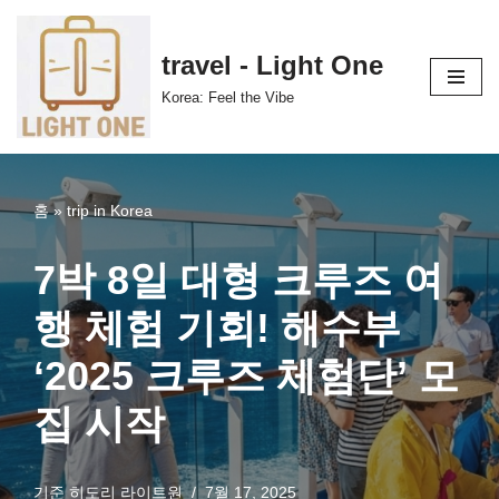
콘
travel - Light One
텐
Korea: Feel the Vibe
츠
로
건
너
홈
»
trip in Korea
뛰
기
7박 8일 대형 크루즈 여
행 체험 기회! 해수부
‘2025 크루즈 체험단’ 모
집 시작
기준
히도리 라이트원
7월 17, 2025