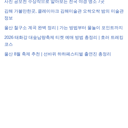
사진 공모전 수상작으로 알아보는 전국 야경 명소 7곳
김해 가볼만한곳, 클레이아크 김해미술관 오싹오싹 밤의 미술관
정보
울산 철구소 계곡 완벽 정리 | 가는 방법부터 물놀이 포인트까지
2026 태화강 대숲납량축제 티켓 예매 방법 총정리 | 호러 트레킹
코스
울산 8월 축제 추천 | 선바위 하하페스티벌 출연진 총정리