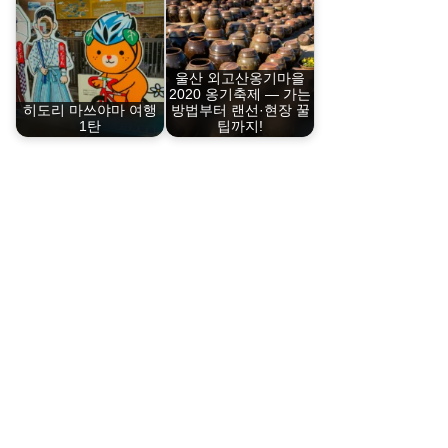
울산 외고산옹기마을
2020 옹기축제 — 가는
히도리 마쓰야마 여행
방법부터 랜선·현장 꿀
1탄
팁까지!