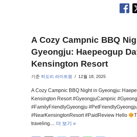
A Cozy Campnic BBQ Nigh
Gyeongju: Haepeogup Da
Kensington Resort
기준
히도리 라이트원
12월 18, 2025
A Cozy Campnic BBQ Night in Gyeongju: Haep
Kensington Resort #GyeongjuCampnic #Gyeon
#FamilyFriendlyGyeongju #PetFriendlyGyeongj
#NearKensingtonResort #PaidReview Hello
T
traveling…
더 보기 »