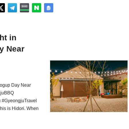
t in
y Near
eogup Day Near
gjuBBQ
u #GyeongjuTravel
his is Hidori. When