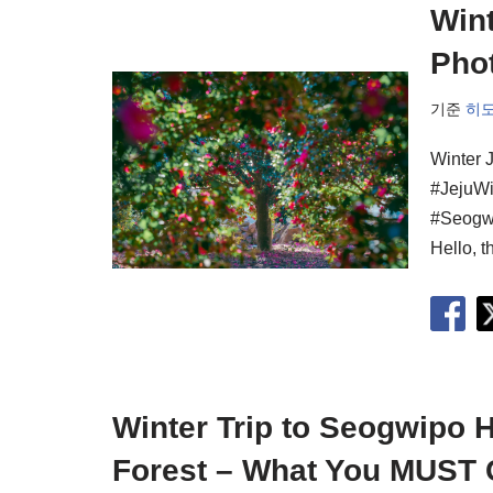
Wint
Pho
기준
히
Winter 
#JejuWi
#Seogwi
Hello, t
Winter Trip to Seogwipo 
Forest – What You MUST 