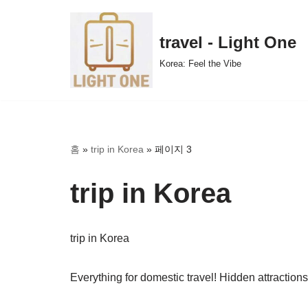
콘
travel - Light One
텐
Korea: Feel the Vibe
츠
로
건
너
뛰
홈
»
trip in Korea
»
페이지 3
기
trip in Korea
trip in Korea
Everything for domestic travel! Hidden attractions 