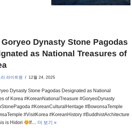
 Goryeo Dynasty Stone Pagodas
gnated as National Treasures of
ea
도리 라이트원
12월 24, 2025
yeo Dynasty Stone Pagodas Designated as National
es of Korea #KoreanNationalTreasure #GoryeoDynasty
nStonePagoda #KoreanCulturalHeritage #BowonsaTemple
saTemple #VisitKorea #KoreanHistory #BuddhistArchitecture
his is Hidori
If…
더 보기 »