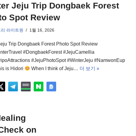
er Jeju Trip Dongbaek Forest
to Spot Review
도리 라이트원
1월 16, 2026
Jeju Trip Dongbaek Forest Photo Spot Review
nterTravel #DongbaekForest #JejuCamellia
poAttractions #JejuPhotoSpot #WinterJeju #NamwonEup
his is Hidori
When I think of Jeju…
더 보기 »
Healing
Check on