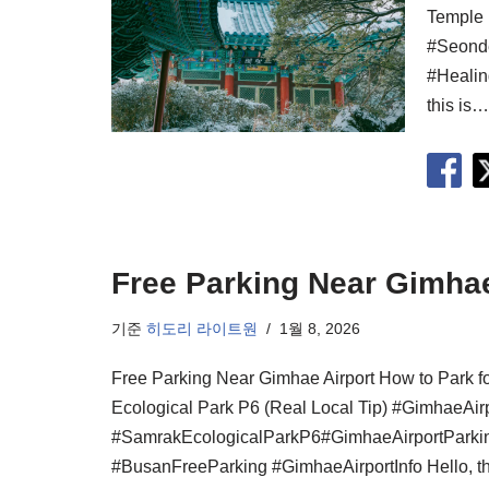
Temple 
#Seond
#Healin
this is
Free Parking Near Gimhae
기준
히도리 라이트원
1월 8, 2026
Free Parking Near Gimhae Airport How to Park f
Ecological Park P6 (Real Local Tip) #GimhaeAir
#SamrakEcologicalParkP6#GimhaeAirportParki
#BusanFreeParking #GimhaeAirportInfo Hello, t