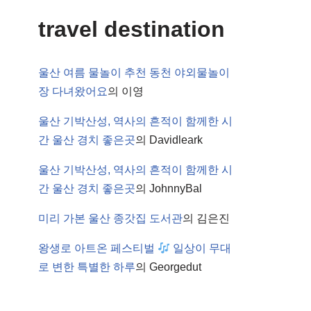
travel destination
울산 여름 물놀이 추천 동천 야외물놀이
장 다녀왔어요
의
이영
울산 기박산성, 역사의 흔적이 함께한 시
간 울산 경치 좋은곳
의
Davidleark
울산 기박산성, 역사의 흔적이 함께한 시
간 울산 경치 좋은곳
의
JohnnyBal
미리 가본 울산 종갓집 도서관
의
김은진
왕생로 아트온 페스티벌
일상이 무대
로 변한 특별한 하루
의
Georgedut