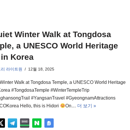
iet Winter Walk at Tongdosa
ple, a UNESCO World Heritage
 in Korea
도리 라이트원
12월 18, 2025
 Winter Walk at Tongdosa Temple, a UNESCO World Heritage
 Korea #TongdosaTemple #WinterTempleTrip
ghansongTrail #YangsanTravel #GyeongnamAttractions
Korea Hello, this is Hidori
On…
더 보기 »