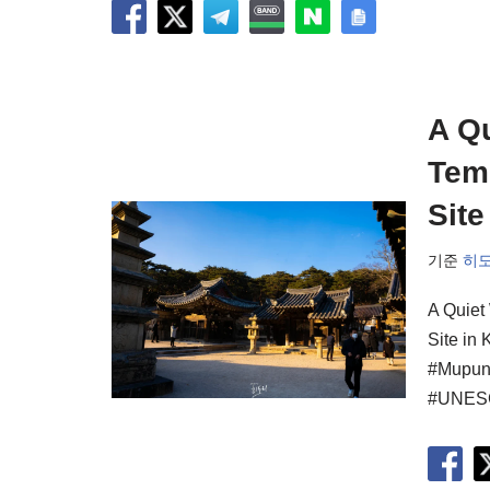
A Qu
Tem
Site
기준
히
A Quiet
Site in
#Mupun
#UNESCO