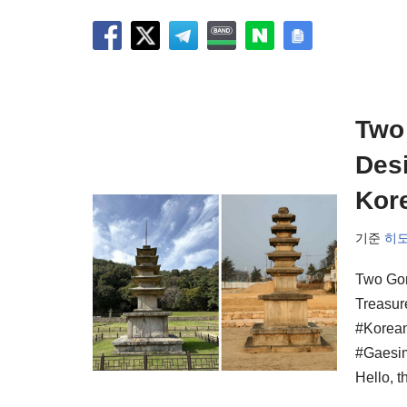
Two
Desi
Kor
기준
히
Two Gor
Treasur
#Korea
#Gaesim
Hello, t