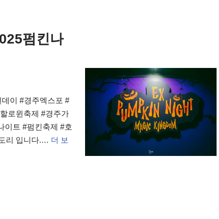
2025펌킨나
윈데이 #경주엑스포 #
#할로윈축제 #경주가
나이트 #펌킨축제 #호
도리 입니다.…
더 보