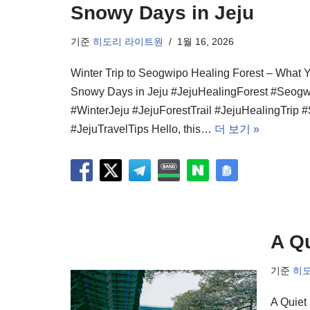
Snowy Days in Jeju
기준
히도리 라이트원
1월 16, 2026
Winter Trip to Seogwipo Healing Forest – Wha
Snowy Days in Jeju #JejuHealingForest #Seogw
#WinterJeju #JejuForestTrail #JejuHealingTrip
#JejuTravelTips Hello, this…
더 보기 »
A Qu
기준
히
A Quiet