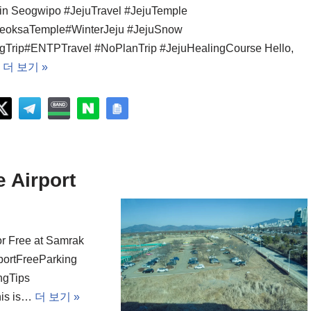
in Seogwipo #JejuTravel #JejuTemple
eoksaTemple#WinterJeju #JejuSnow
gTrip#ENTPTravel #NoPlanTrip #JejuHealingCourse Hello,
…
더 보기 »
 Airport
or Free at Samrak
portFreeParking
ngTips
his is…
더 보기 »