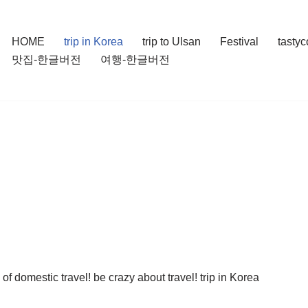
HOME
trip in Korea
trip to Ulsan
Festival
tasty
맛집-한글버전
여행-한글버전
of domestic travel! be crazy about travel! trip in Korea