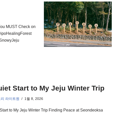
t You MUST Check on
ipoHealingForest
 #SnowyJeju
iet Start to My Jeju Winter Trip
도리 라이트원
1월 8, 2026
 Start to My Jeju Winter Trip Finding Peace at Seondeoksa