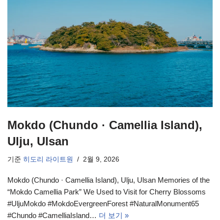
Mokdo (Chundo · Camellia Island),
Ulju, Ulsan
기준
히도리 라이트원
2월 9, 2026
Mokdo (Chundo · Camellia Island), Ulju, Ulsan Memories of the
“Mokdo Camellia Park” We Used to Visit for Cherry Blossoms
#UljuMokdo #MokdoEvergreenForest #NaturalMonument65
#Chundo #CamelliaIsland…
더 보기 »