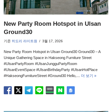
New Party Room Hotspot in Ulsan
Ground30
기준
히도리 라이트원
3월 17, 2026
New Party Room Hotspot in Ulsan Ground30 Ground30 – A
Unique Gathering Space in Hakseong Furniture Street
#UlsanPartyRoom #UlsanJungguPartyRoom
#UlsanEventSpace #UlsanBirthdayParty #UlsanHotPlace
#HakseongFurnitureStreet #Ground30 Hello,…
더 보기 »