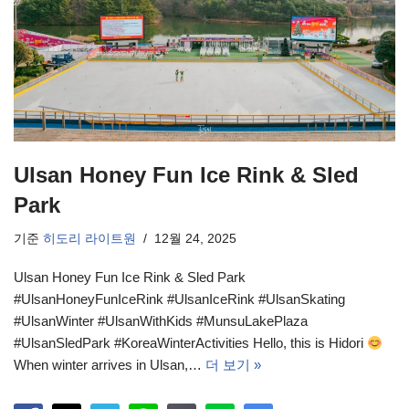
Ulsan Honey Fun Ice Rink & Sled
Park
기준
히도리 라이트원
12월 24, 2025
Ulsan Honey Fun Ice Rink & Sled Park
#UlsanHoneyFunIceRink #UlsanIceRink #UlsanSkating
#UlsanWinter #UlsanWithKids #MunsuLakePlaza
#UlsanSledPark #KoreaWinterActivities Hello, this is Hidori
When winter arrives in Ulsan,…
더 보기 »