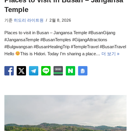
Temple
기준
히도리 라이트원
2월 8, 2026
Places to visit in Busan – Jangansa Temple #BusanGijang
#JangansaTemple #BusanTemples #GijangAttractions
#Bulgwangsan #BusanHealingTrip #TempleTravel #BusanTravel
Hello
This is Hidori. Today I’m sharing a place…
더 보기 »