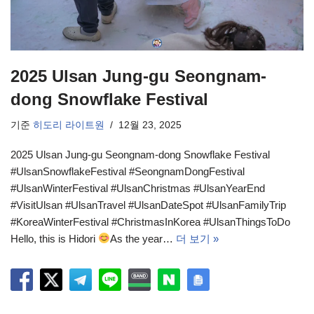
2025 Ulsan Jung-gu Seongnam-
dong Snowflake Festival
기준
히도리 라이트원
12월 23, 2025
2025 Ulsan Jung-gu Seongnam-dong Snowflake Festival
#UlsanSnowflakeFestival #SeongnamDongFestival
#UlsanWinterFestival #UlsanChristmas #UlsanYearEnd
#VisitUlsan #UlsanTravel #UlsanDateSpot #UlsanFamilyTrip
#KoreaWinterFestival #ChristmasInKorea #UlsanThingsToDo
Hello, this is Hidori
As the year…
더 보기 »