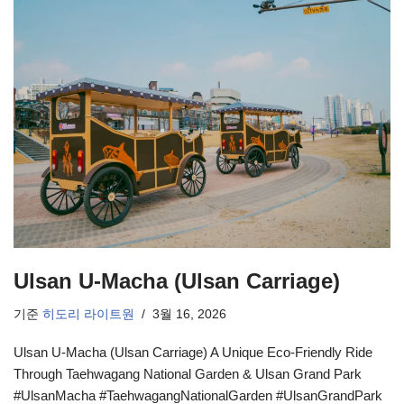
Ulsan U-Macha (Ulsan Carriage)
기준
히도리 라이트원
3월 16, 2026
Ulsan U-Macha (Ulsan Carriage) A Unique Eco-Friendly Ride
Through Taehwagang National Garden & Ulsan Grand Park
#UlsanMacha #TaehwagangNationalGarden #UlsanGrandPark