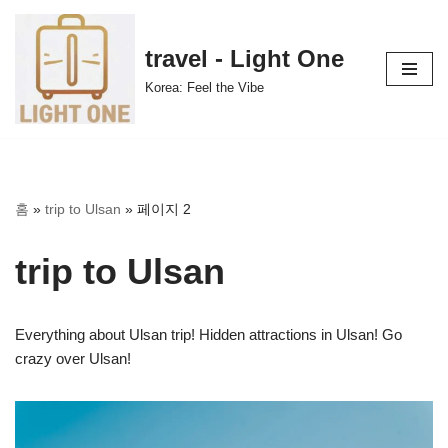
콘
travel - Light One
텐
Korea: Feel the Vibe
츠
로
건
너
뛰
홈
»
trip to Ulsan
»
페이지 2
기
trip to Ulsan
Everything about Ulsan trip! Hidden attractions in Ulsan! Go
crazy over Ulsan!