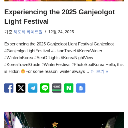
Experiencing the 2025 Ganjeolgot
Light Festival
기준
히도리 라이트원
12월 24, 2025
Experiencing the 2025 Ganjeolgot Light Festival Ganjeolgot
#GanjeolgotLightFestival #UlsanTravel #KoreaWinter
#WinterInKorea #SeaOfLights #KoreaNightView
#KoreaTravelGuide #WinterFestival #PhotoSpotKorea Hello, this
is Hidori
For some reason, winter always…
더 보기 »