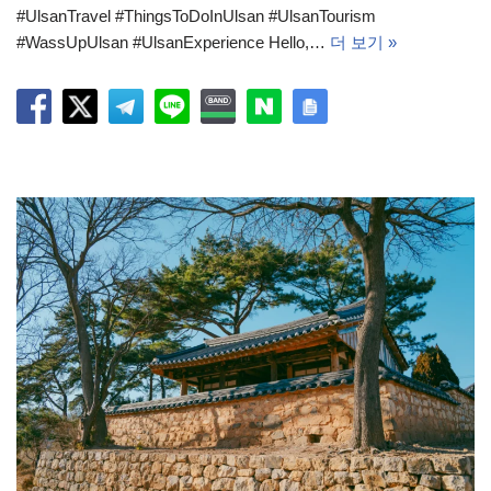
#UlsanTravel #ThingsToDoInUlsan #UlsanTourism
#WassUpUlsan #UlsanExperience Hello,…
더 보기 »