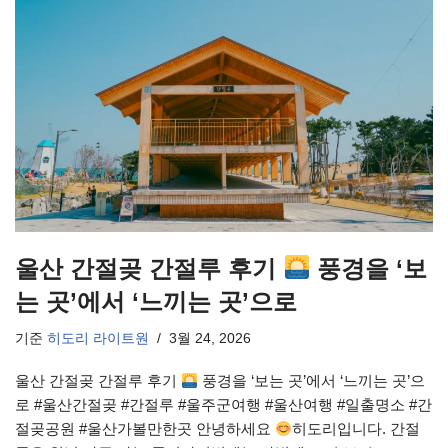
울산 간절곶 간절루 후기
풍경을 ‘보
는 곳’에서 ‘느끼는 곳’으로
기준
히도리 라이트원
3월 24, 2026
울산 간절곶 간절루 후기
풍경을 ‘보는 곳’에서 ‘느끼는 곳’으
로 #울산간절곶 #간절루 #울주군여행 #울산여행 #일출명소 #간
절곶공원 #울산가볼만한곳 안녕하세요
히도리입니다. 간절