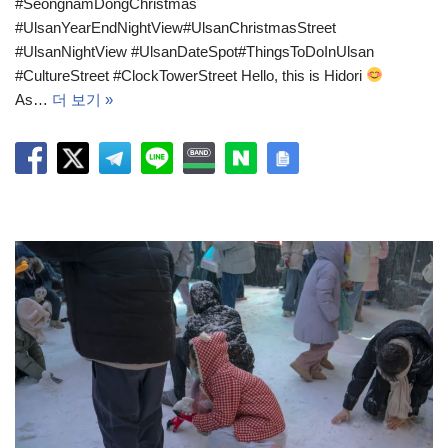
#SeongnamDongChristmas
#UlsanYearEndNightView#UlsanChristmasStreet
#UlsanNightView #UlsanDateSpot#ThingsToDoInUlsan
#CultureStreet #ClockTowerStreet Hello, this is Hidori
As…
더 보기 »