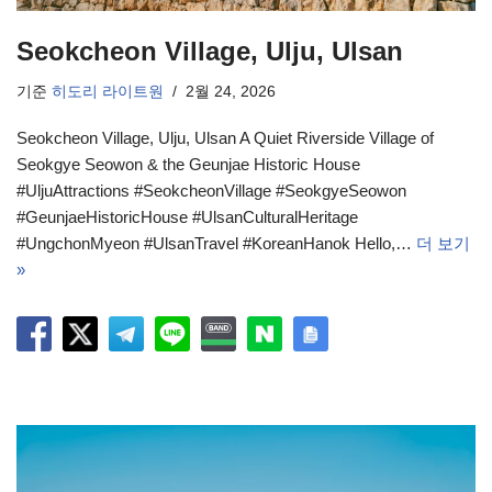
Seokcheon Village, Ulju, Ulsan
기준
히도리 라이트원
2월 24, 2026
Seokcheon Village, Ulju, Ulsan A Quiet Riverside Village of
Seokgye Seowon & the Geunjae Historic House
#UljuAttractions #SeokcheonVillage #SeokgyeSeowon
#GeunjaeHistoricHouse #UlsanCulturalHeritage
#UngchonMyeon #UlsanTravel #KoreanHanok Hello,…
더 보기
»