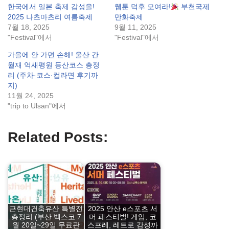
한국에서 일본 축제 감성을!
웹툰 덕후 모여라!
부천국제
2025 나츠마츠리 여름축제
만화축제
7월 18, 2025
9월 11, 2025
"Festival"에서
"Festival"에서
가을에 안 가면 손해! 울산 간
월재 억새평원 등산코스 총정
리 (주차·코스·컵라면 후기까
지)
11월 24, 2025
"trip to Ulsan"에서
Related Posts:
근현대건축유산 특별전
2025 안산 e스포츠 서
총정리 (부산 벡스코 7
머 페스티벌! 게임, 코
월 20일~29일 무료관
스프레, 레트로 감성까