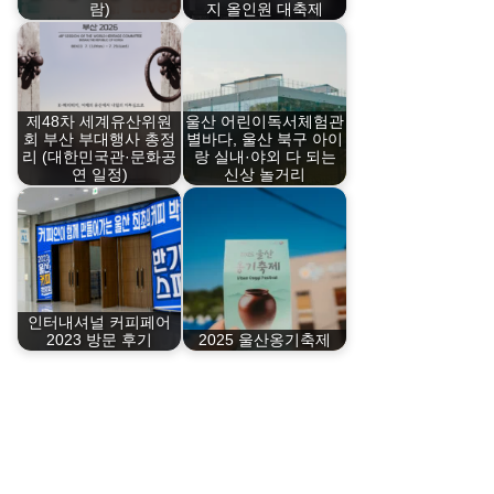
람)
지 올인원 대축제
제48차 세계유산위원
울산 어린이독서체험관
회 부산 부대행사 총정
별바다, 울산 북구 아이
리 (대한민국관·문화공
랑 실내·야외 다 되는
연 일정)
신상 놀거리
인터내셔널 커피페어
2023 방문 후기
2025 울산옹기축제