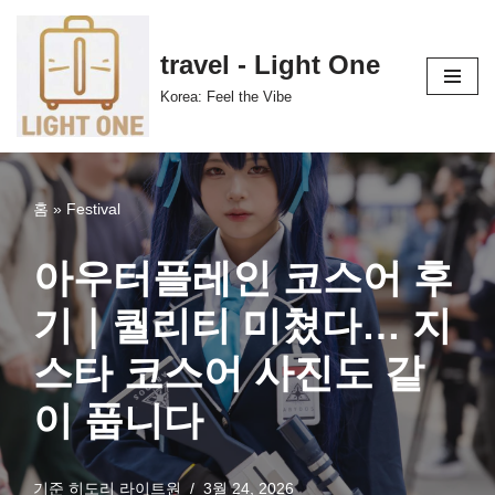
콘
travel - Light One
텐
Korea: Feel the Vibe
츠
로
건
너
홈
»
Festival
뛰
기
아우터플레인 코스어 후
기｜퀄리티 미쳤다… 지
스타 코스어 사진도 같
이 풉니다
기준
히도리 라이트원
3월 24, 2026