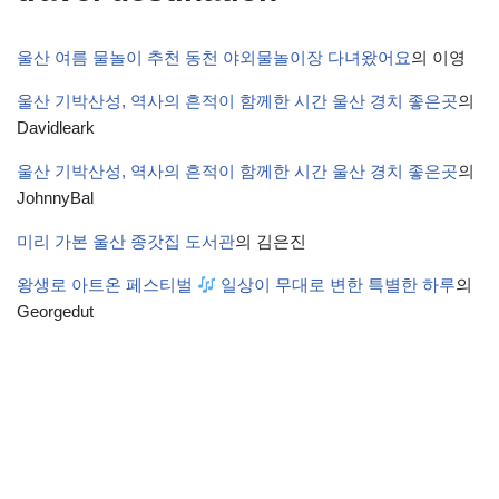
울산 여름 물놀이 추천 동천 야외물놀이장 다녀왔어요
의
이영
울산 기박산성, 역사의 흔적이 함께한 시간 울산 경치 좋은곳
의
Davidleark
울산 기박산성, 역사의 흔적이 함께한 시간 울산 경치 좋은곳
의
JohnnyBal
미리 가본 울산 종갓집 도서관
의
김은진
왕생로 아트온 페스티벌
일상이 무대로 변한 특별한 하루
의
Georgedut