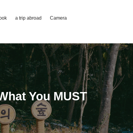
cook
a trip abroad
Camera
– What You MUST