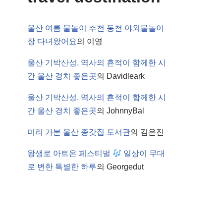
울산 여름 물놀이 추천 동천 야외물놀이
장 다녀왔어요
의
이영
울산 기박산성, 역사의 흔적이 함께한 시
간 울산 경치 좋은곳
의
Davidleark
울산 기박산성, 역사의 흔적이 함께한 시
간 울산 경치 좋은곳
의
JohnnyBal
미리 가본 울산 종갓집 도서관
의
김은진
왕생로 아트온 페스티벌
일상이 무대
로 변한 특별한 하루
의
Georgedut