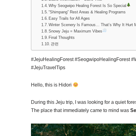
Why Seogwipo Healing Forest Is So Special
“Shimpang” Rest Areas & Healing Programs
Easy Trails for All Ages
Winter Scenery Is Famous… That’s Why It Hurt 
Snowy Jeju = Maximum Vibes
Final Thoughts
관련
#JejuHealingForest #SeogwipoHealingForest #Wi
#JejuTravelTips
Hello, this is Hidori
During this Jeju trip, I was looking for a quiet fore
The place that immediately came to mind was
Se