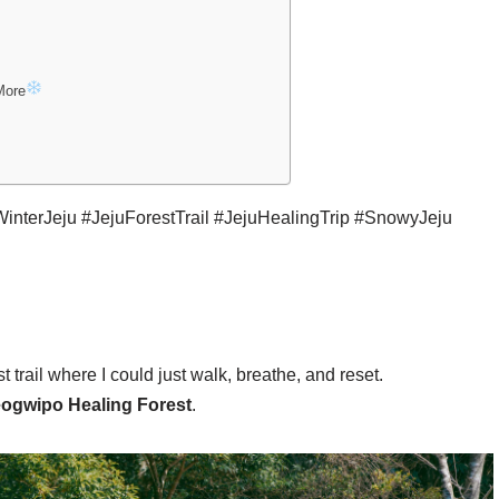
More
nterJeju #JejuForestTrail #JejuHealingTrip #SnowyJeju
st trail where I could just walk, breathe, and reset.
ogwipo Healing Forest
.