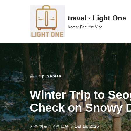
콘
travel - Light One
텐
Korea: Feel the Vibe
츠
로
건
너
뛰
기
홈
»
trip in Korea
Winter Trip to Se
Check on Snowy D
기준
히도리 라이트원
1월 16, 2026