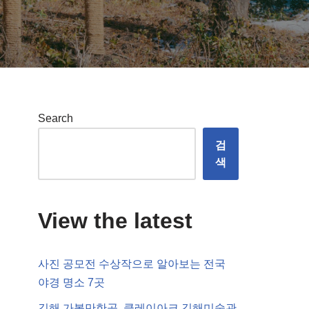
Search
검
색
View the latest
사진 공모전 수상작으로 알아보는 전국
야경 명소 7곳
김해 가볼만한곳, 클레이아크 김해미술관