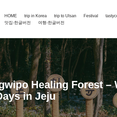
HOME
trip in Korea
trip to Ulsan
Festival
tasty
맛집-한글버전
여행-한글버전
ogwipo Healing Forest 
ays in Jeju