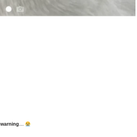
 warning
…