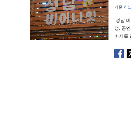
기준
히
‘성남 
정, 공
바지를 