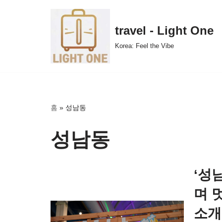
콘
travel - Light One
텐
Korea: Feel the Vibe
츠
로
건
너
뛰
홈
»
성남동
기
성남동
‘성
며 
소개