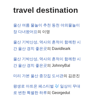
travel destination
울산 여름 물놀이 추천 동천 야외물놀이
장 다녀왔어요
의
이영
울산 기박산성, 역사의 흔적이 함께한 시
간 울산 경치 좋은곳
의
Davidleark
울산 기박산성, 역사의 흔적이 함께한 시
간 울산 경치 좋은곳
의
JohnnyBal
미리 가본 울산 종갓집 도서관
의
김은진
왕생로 아트온 페스티벌
일상이 무대
로 변한 특별한 하루
의
Georgedut