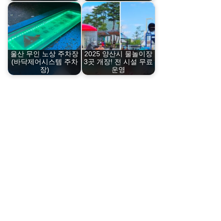
울산 무인 노상 주차장
2025 양산시 물놀이장
(바닥제어시스템 주차
3곳 개장! 전 시설 무료
장)
운영