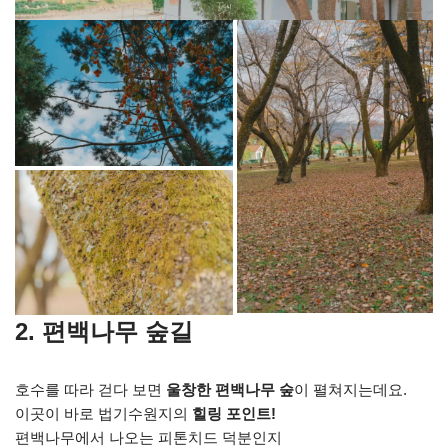
2. 편백나무 숲길
호수를 따라 걷다 보면
울창한 편백나무 숲
이 펼쳐지는데요.
이곳이 바로 법기수원지의
힐링 포인트!
편백나무에서 나오는 피톤치드 덕분인지