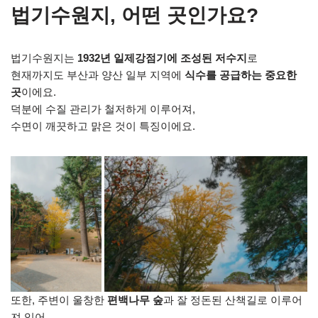
법기수원지, 어떤 곳인가요?
법기수원지는
1932년 일제강점기에 조성된 저수지
로
현재까지도 부산과 양산 일부 지역에
식수를 공급하는 중요한
곳
이에요.
덕분에 수질 관리가 철저하게 이루어져,
수면이 깨끗하고 맑은 것이 특징이에요.
또한, 주변이 울창한
편백나무 숲
과 잘 정돈된 산책길로 이루어
져 있어