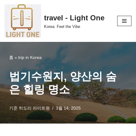
콘
travel - Light One
텐
Korea: Feel the Vibe
츠
로
건
너
홈
»
trip in Korea
뛰
기
법기수원지, 양산의 숨
은 힐링 명소
기준
히도리 라이트원
3월 14, 2025