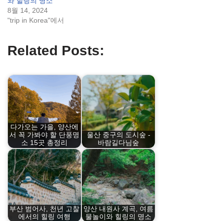
와 힐링의 명소
8월 14, 2024
"trip in Korea"에서
Related Posts:
다가오는 가을, 양산에
서 꼭 가봐야 할 단풍명
울산 중구의 도시숲 -
소 15곳 총정리
바람길다님숲
부산 범어사, 천년 고찰
양산 내원사 계곡, 여름
에서의 힐링 여행
물놀이와 힐링의 명소