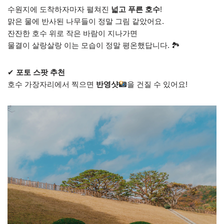
수원지에 도착하자마자 펼쳐진
넓고 푸른 호수
!
맑은 물에 반사된 나무들이 정말 그림 같았어요.
잔잔한 호수 위로 작은 바람이 지나가면
물결이 살랑살랑 이는 모습이 정말 평온했답니다. 🏞
✔
포토 스팟 추천
호수 가장자리에서 찍으면
반영샷
을 건질 수 있어요!