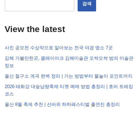
검색
View the latest
사진 공모전 수상작으로 알아보는 전국 야경 명소 7곳
김해 가볼만한곳, 클레이아크 김해미술관 오싹오싹 밤의 미술관
정보
울산 철구소 계곡 완벽 정리 | 가는 방법부터 물놀이 포인트까지
2026 태화강 대숲납량축제 티켓 예매 방법 총정리 | 호러 트레킹
코스
울산 8월 축제 추천 | 선바위 하하페스티벌 출연진 총정리