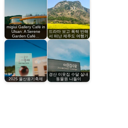
migiui Gallery Café in
Ulsan: A Serene
드라마 보고 폭싹 반해
Garden Café…
서 떠난 제주도 여행기
경산 이웃집 수달 실내
2025 울산옹기축제
동물원 나들이