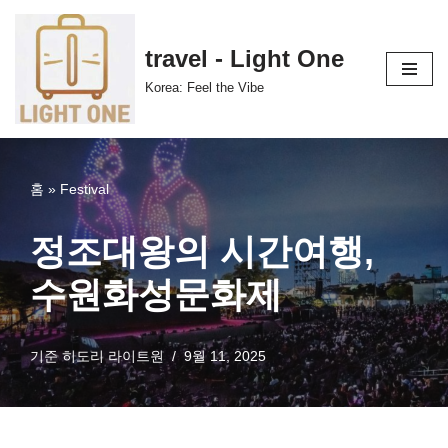
콘
travel - Light One
텐
Korea: Feel the Vibe
츠
로
건
너
홈
»
Festival
뛰
기
정조대왕의 시간여행,
수원화성문화제
기준
히도리 라이트원
9월 11, 2025