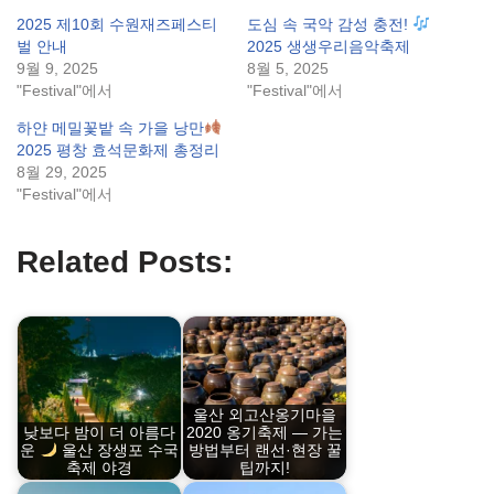
2025 제10회 수원재즈페스티
도심 속 국악 감성 충전!
벌 안내
2025 생생우리음악축제
9월 9, 2025
8월 5, 2025
"Festival"에서
"Festival"에서
하얀 메밀꽃밭 속 가을 낭만
2025 평창 효석문화제 총정리
8월 29, 2025
"Festival"에서
Related Posts:
울산 외고산옹기마을
낮보다 밤이 더 아름다
2020 옹기축제 — 가는
운
울산 장생포 수국
방법부터 랜선·현장 꿀
축제 야경
팁까지!