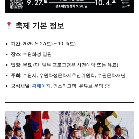
축제 기본 정보
기간
: 2025. 9. 27(토) ~ 10. 4(토)
장소
: 수원화성 일원
입장
:
무료
(단, 일부 프로그램은 사전예약 또는 유료)
주최
: 수원시, 수원화성문화제추진위원회, 수원문화재단
공식채널
:
홈페이지
, 인스타그램, 유튜브 운영 중!