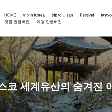
HOME
trip in Korea
trip to Ulsan
Festival
tasty
맛집-한글버전
여행-한글버전
네스코 세계유산의 숨겨진 