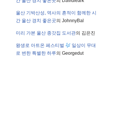
간 울산 경치 좋은곳
의
Davidleark
울산 기박산성, 역사의 흔적이 함께한 시
간 울산 경치 좋은곳
의
JohnnyBal
미리 가본 울산 종갓집 도서관
의
김은진
왕생로 아트온 페스티벌
일상이 무대
로 변한 특별한 하루
의
Georgedut