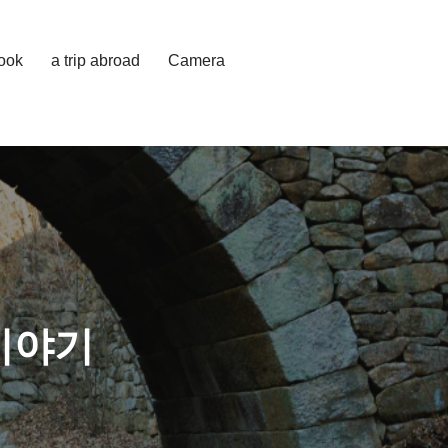
cook
a trip abroad
Camera
이야기