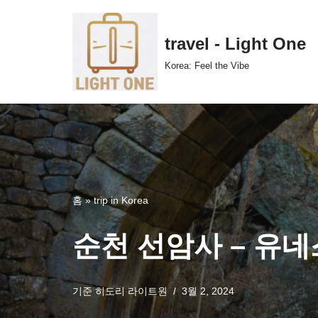
콘
travel - Light One
텐
Korea: Feel the Vibe
츠
로
건
너
뛰
기
홈
»
trip in Korea
순천 선암사 – 유
기준
히도리 라이트원
3월 2, 2024