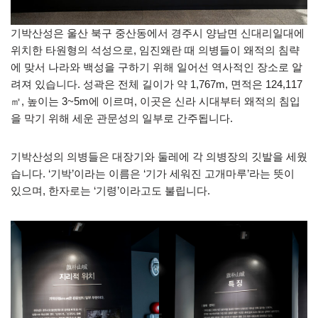
기박산성은 울산 북구 중산동에서 경주시 양남면 신대리일대에
위치한 타원형의 석성으로, 임진왜란 때 의병들이 왜적의 침략
에 맞서 나라와 백성을 구하기 위해 일어선 역사적인 장소로 알
려져 있습니다. 성곽은 전체 길이가 약 1,767m, 면적은 124,117
㎡, 높이는 3~5m에 이르며, 이곳은 신라 시대부터 왜적의 침입
을 막기 위해 세운 관문성의 일부로 간주됩니다.
기박산성의 의병들은 대장기와 둘레에 각 의병장의 깃발을 세웠
습니다. ‘기박’이라는 이름은 ‘기가 세워진 고개마루’라는 뜻이
있으며, 한자로는 ‘기령’이라고도 불립니다.