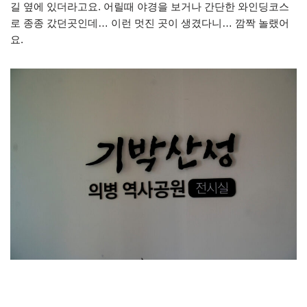
길 옆에 있더라고요. 어릴때 야경을 보거나 간단한 와인딩코스
로 종종 갔던곳인데… 이런 멋진 곳이 생겼다니… 깜짝 놀랬어
요.