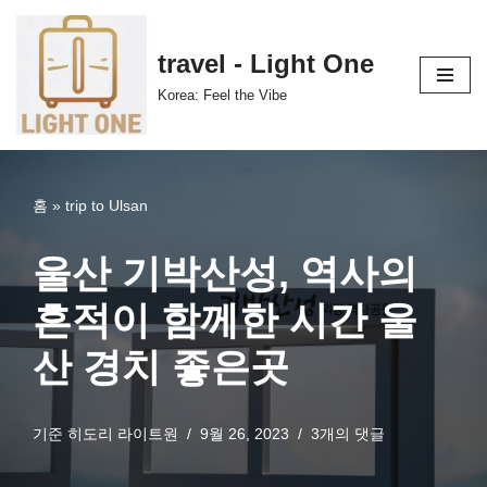
콘
travel - Light One
텐
Korea: Feel the Vibe
츠
로
건
너
홈
»
trip to Ulsan
뛰
기
울산 기박산성, 역사의
흔적이 함께한 시간 울
산 경치 좋은곳
기준
히도리 라이트원
9월 26, 2023
3개의 댓글