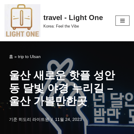
콘
travel - Light One
텐
Korea: Feel the Vibe
츠
로
건
너
홈
»
trip to Ulsan
뛰
기
울산 새로운 핫플 성안
동 달빛 야경 누리길 –
울산 가볼만한곳
기준
히도리 라이트원
11월 24, 2023