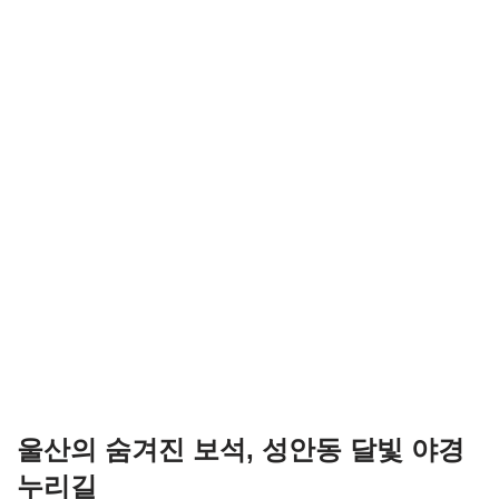
울산의 숨겨진 보석, 성안동 달빛 야경
누리길