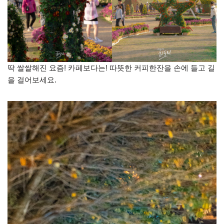
딱 쌀쌀해진 요즘! 카페보다는! 따뜻한 커피한잔을 손에 들고 길
을 걸어보세요.