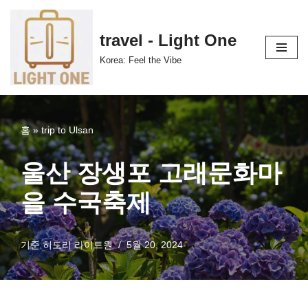
콘
travel - Light One
텐
Korea: Feel the Vibe
츠
로
건
너
홈
»
trip to Ulsan
뛰
기
울산 장생포 고래문화마
을 수국축제
기준
히도리 라이트원
5월 20, 2024