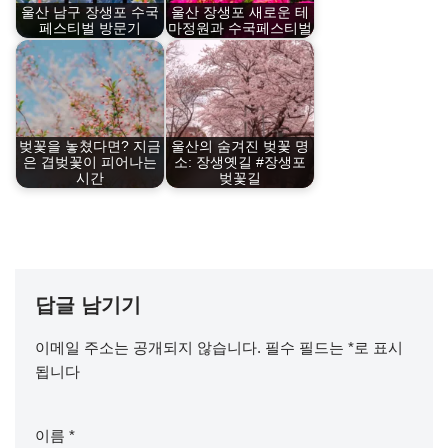
울산 남구 장생포 수국
울산 장생포 새로운 테
페스티벌 방문기
마정원과 수국페스티벌
벚꽃을 놓쳤다면? 지금
울산의 숨겨진 벚꽃 명
은 겹벚꽃이 피어나는
소: 장생옛길 #장생포
시간
벚꽃길
답글 남기기
이메일 주소는 공개되지 않습니다.
필수 필드는
*
로 표시
됩니다
이름
*