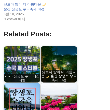
낮보다 밤이 더 아름다운
울산 장생포 수국축제 야경
6월 10, 2025
"Festival"에서
Related Posts:
낮보다 밤이 더 아름다
2025 장생포 수국 페스
운
울산 장생포 수국
티벌
축제 야경