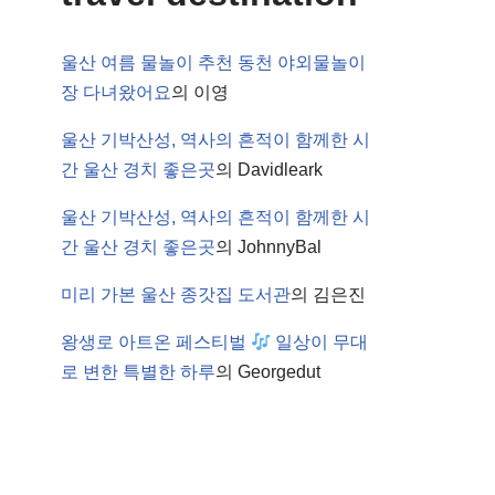
울산 여름 물놀이 추천 동천 야외물놀이
장 다녀왔어요
의
이영
울산 기박산성, 역사의 흔적이 함께한 시
간 울산 경치 좋은곳
의
Davidleark
울산 기박산성, 역사의 흔적이 함께한 시
간 울산 경치 좋은곳
의
JohnnyBal
미리 가본 울산 종갓집 도서관
의
김은진
왕생로 아트온 페스티벌
일상이 무대
로 변한 특별한 하루
의
Georgedut