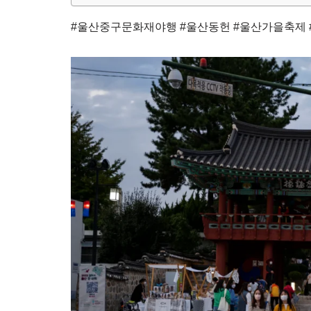
#울산중구문화재야행 #울산동헌 #울산가을축제 