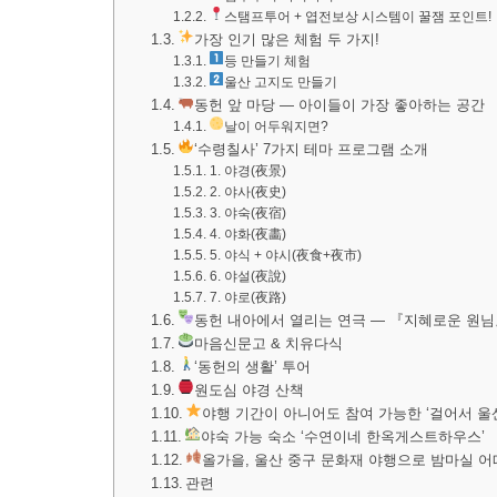
스탬프투어 + 엽전보상 시스템이 꿀잼 포인트!
가장 인기 많은 체험 두 가지!
등 만들기 체험
울산 고지도 만들기
동헌 앞 마당 — 아이들이 가장 좋아하는 공간
날이 어두워지면?
‘수령칠사’ 7가지 테마 프로그램 소개
1. 야경(夜景)
2. 야사(夜史)
3. 야숙(夜宿)
4. 야화(夜畵)
5. 야식 + 야시(夜食+夜市)
6. 야설(夜說)
7. 야로(夜路)
동헌 내아에서 열리는 연극 — 『지혜로운 원
마음신문고 & 치유다식
‘동헌의 생활’ 투어
원도심 야경 산책
야행 기간이 아니어도 참여 가능한 ‘걸어서 울
야숙 가능 숙소 ‘수연이네 한옥게스트하우스’
올가을, 울산 중구 문화재 야행으로 밤마실 어
관련