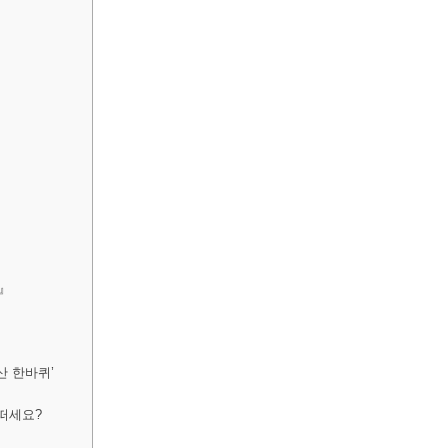
님』
산 한바퀴’
떠세요?