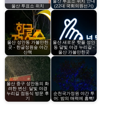
울산 투표소 위치 안내
울산 투표소 위치
(22대 국회의원선거)
울산 성안동 가볼만한
울산 새로운 핫플 성안
곳 - 한글정원숲 야간
동 달빛 야경 누리길 -
산책
울산 가볼만한곳
울산 중구 성안동의 화
려한 변신: 달빛 야경
누리길 점등식 방문 후
순천국가정원 야간 투
기
어: 밤의 매력에 흠뻑!