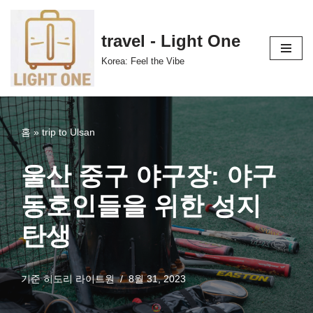
콘
travel - Light One
텐
Korea: Feel the Vibe
츠
로
건
너
홈
»
trip to Ulsan
뛰
기
울산 중구 야구장: 야구
동호인들을 위한 성지
탄생
기준
히도리 라이트원
8월 31, 2023