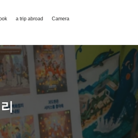
cook
a trip abroad
Camera
정리