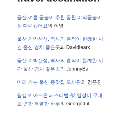
울산 여름 물놀이 추천 동천 야외물놀이
장 다녀왔어요
의
이영
울산 기박산성, 역사의 흔적이 함께한 시
간 울산 경치 좋은곳
의
Davidleark
울산 기박산성, 역사의 흔적이 함께한 시
간 울산 경치 좋은곳
의
JohnnyBal
미리 가본 울산 종갓집 도서관
의
김은진
왕생로 아트온 페스티벌
일상이 무대
로 변한 특별한 하루
의
Georgedut