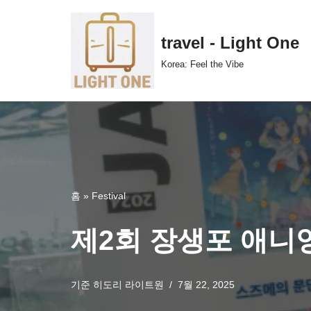
콘
travel - Light One
텐
Korea: Feel the Vibe
츠
로
건
너
뛰
기
홈
»
Festival
제2회 장생포 애니
기준
히도리 라이트원
7월 22, 2025