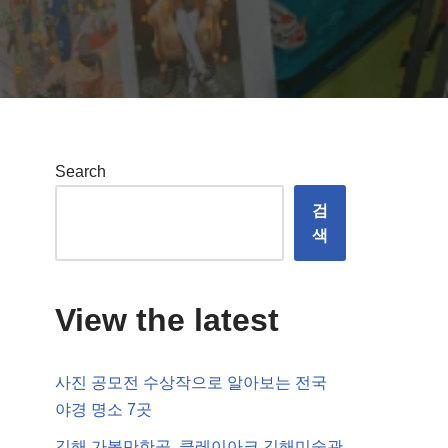
Search
검
색
View the latest
사진 공모전 수상작으로 알아보는 전국
야경 명소 7곳
김해 가볼만한곳, 클레이아크 김해미술관