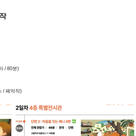
영작
아 / 80분)
스 / 폐막작)