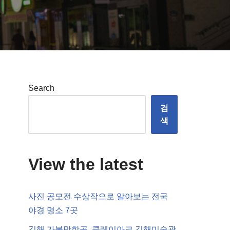
Search
검
색
View the latest
사진 공모전 수상작으로 알아보는 전국
야경 명소 7곳
김해 가볼만한곳, 클레이아크 김해미술관