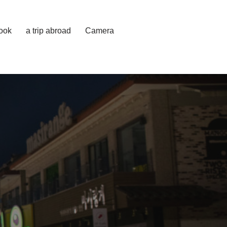
cook
a trip abroad
Camera