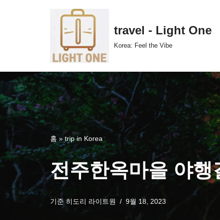
콘
travel - Light One
텐
Korea: Feel the Vibe
츠
로
건
너
뛰
기
홈
»
trip in Korea
전주한옥마을 야행
기준
히도리 라이트원
9월 18, 2023