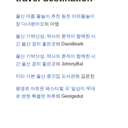
울산 여름 물놀이 추천 동천 야외물놀이
장 다녀왔어요
의
이영
울산 기박산성, 역사의 흔적이 함께한 시
간 울산 경치 좋은곳
의
Davidleark
울산 기박산성, 역사의 흔적이 함께한 시
간 울산 경치 좋은곳
의
JohnnyBal
미리 가본 울산 종갓집 도서관
의
김은진
왕생로 아트온 페스티벌
일상이 무대
로 변한 특별한 하루
의
Georgedut