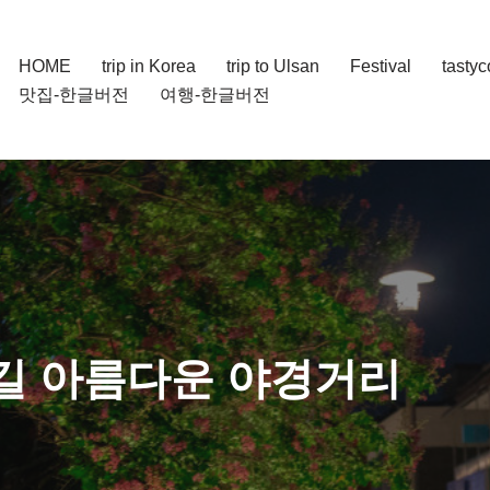
HOME
trip in Korea
trip to Ulsan
Festival
tasty
맛집-한글버전
여행-한글버전
길 아름다운 야경거리