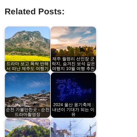
Related Posts:
제주 월령리 선인장 군
드라마 보고 폭싹 반해
락지, 숨겨진 보석 같은
서 떠난 제주도 여행기
여행지 10월 여행 추천
2024 울산 옹기축제 :
순천 가볼만한곳 - 순천
내년이 기대가 되는 이
드라마촬영장
유