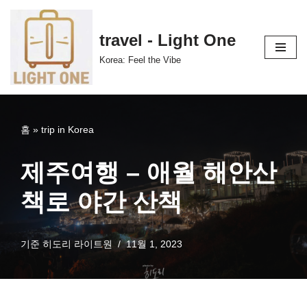
콘
travel - Light One
텐
Korea: Feel the Vibe
츠
로
건
너
홈
»
trip in Korea
뛰
기
제주여행 – 애월 해안산
책로 야간 산책
기준
히도리 라이트원
11월 1, 2023