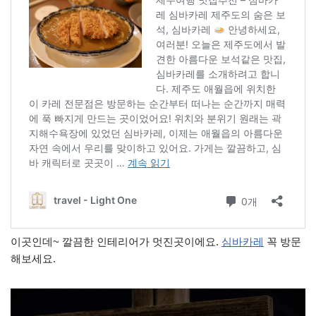
이곳인데~ 깔끔한 인테리어가 멋진곳이에요.
심바카레
꼭 방문
해보세요.