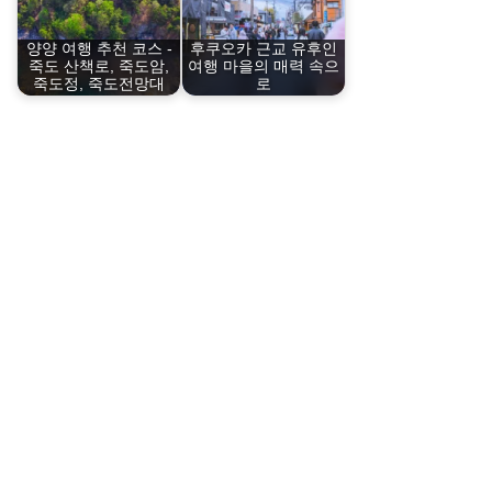
양양 여행 추천 코스 -
후쿠오카 근교 유후인
죽도 산책로, 죽도암,
여행 마을의 매력 속으
죽도정, 죽도전망대
로