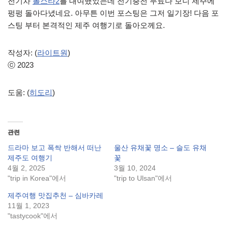
전기차
폴스타2
를 대여했었는데 전기충전 무료다 보니 제주에
펑펑 돌아다녔네요. 아무튼 이번 포스팅은 그저 일기장! 다음 포
스팅 부터 본격적인 제주 여행기로 돌아오께요.
작성자: (
라이트원
)
ⓒ 2023
도움: (
히도리
)
관련
드라마 보고 폭싹 반해서 떠난
울산 유채꽃 명소 – 슬도 유채
제주도 여행기
꽃
4월 2, 2025
3월 10, 2024
"trip in Korea"에서
"trip to Ulsan"에서
제주여행 맛집추천 – 심바카레
11월 1, 2023
"tastycook"에서