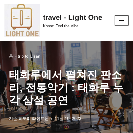
콘
travel - Light One
텐
Korea: Feel the Vibe
츠
로
건
너
홈
»
trip to Ulsan
뛰
기
태화루에서 펼쳐진 판소
리, 전통악기 : 태화루 누
각 상설 공연
기준
히도리 라이트원
11월 10, 2023