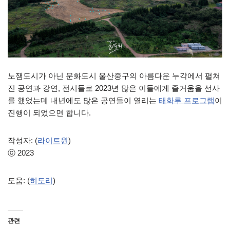
노잼도시가 아닌 문화도시 울산중구의 아름다운 누각에서 펼쳐
진 공연과 강연, 전시들로 2023년 많은 이들에게 즐거움을 선사
를 했었는데 내년에도 많은 공연들이 열리는
태화루 프로그램
이
진행이 되었으면 합니다.
작성자: (
라이트원
)
ⓒ 2023
도움: (
히도리
)
관련