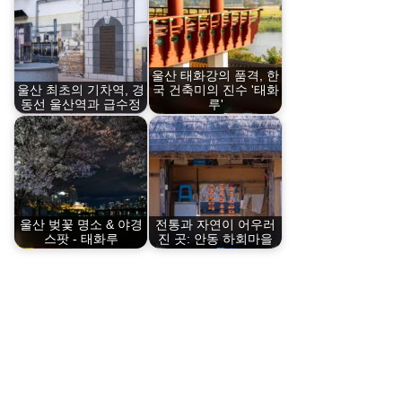
울산 태화강의 품격, 한
울산 최초의 기차역, 경
국 건축미의 진수 '태화
동선 울산역과 급수정
루'
울산 벚꽃 명소 & 야경
전통과 자연이 어우러
스팟 - 태화루
진 곳: 안동 하회마을