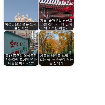
가을, 솔마루길 남산코
학성공원을 품은 도시,
스를 걷다 - 30대 남자
울산의 봄
의 소소한 여행기
울산 중구의 학성공원
가을의 낭만을 느낄 수
가는길에 조성된 벽화
있는 곳, 문수구장 단풍
마을을 아시나요?
길 산책기