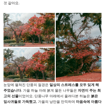
것 같아요.
눈앞에 펼쳐진 단풍의 절경은
일상의 스트레스를 모두 잊게 해
주었습니다
. 가을 하늘 아래 붉게 물든 나무들은
자연이 주는 최
고의 선물
이었어요. 단풍나무 아래에서 올려다본 하늘은
붉은
잎사귀들로 가득했고
, 가을의 낭만을 만끽하며
마음속에 아름다