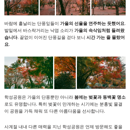
바람에 흩날리는 단풍잎들이
가을의 선율을 연주하는 듯했어요
.
발밑에서 바스락거리는 낙엽 소리가
가을의 속삭임처럼 들려왔
습니다
. 끝없이 이어진 단풍길을 걷다 보니
시간 가는 줄 몰랐어
요
.
학성공원은 가을의 단풍뿐만 아니라
봄에는 벚꽃과 동백꽃 명소
로도 유명합니다. 특히 벚꽃이 만개하는 시기에는 분홍빛 물결
이 공원을 가득 채워 또 다른 아름다움을 선사합니다.
사계절 내내 다른 매력을 지닌 학성공원은 언제 방문해도 좋을