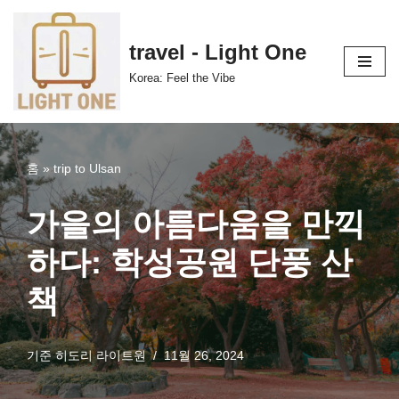
콘
travel - Light One
텐
Korea: Feel the Vibe
츠
로
건
너
홈
»
trip to Ulsan
뛰
기
가을의 아름다움을 만끽
하다: 학성공원 단풍 산
책
기준
히도리 라이트원
11월 26, 2024