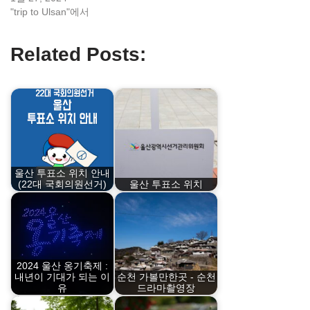
"trip to Ulsan"에서
Related Posts:
울산 투표소 위치 안내
(22대 국회의원선거)
울산 투표소 위치
2024 울산 옹기축제 :
내년이 기대가 되는 이
순천 가볼만한곳 - 순천
유
드라마촬영장