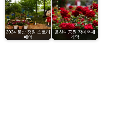
2024 울산 정원 스토리
울산대공원 장미축제
페어
개막