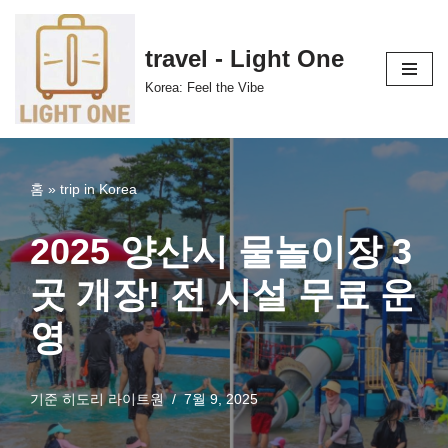
콘
travel - Light One
텐
Korea: Feel the Vibe
츠
로
건
너
홈
»
trip in Korea
뛰
기
2025 양산시 물놀이장 3
곳 개장! 전 시설 무료 운
영
기준
히도리 라이트원
7월 9, 2025