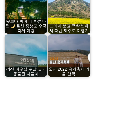
낮보다 밤이 더 아름다
운
울산 장생포 수국
드라마 보고 폭싹 반해
축제 야경
서 떠난 제주도 여행기
경산 이웃집 수달 실내
울산 2022 옹기축제 가
동물원 나들이
을 산책