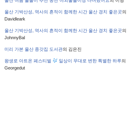
울산 여름 물놀이 추천 동천 야외물놀이장 다녀왔어요
의
이영
울산 기박산성, 역사의 흔적이 함께한 시간 울산 경치 좋은곳
의
Davidleark
울산 기박산성, 역사의 흔적이 함께한 시간 울산 경치 좋은곳
의
JohnnyBal
미리 가본 울산 종갓집 도서관
의
김은진
왕생로 아트온 페스티벌
일상이 무대로 변한 특별한 하루
의
Georgedut