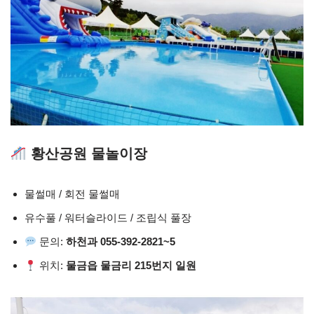
황산공원 물놀이장
물썰매 / 회전 물썰매
유수풀 / 워터슬라이드 / 조립식 풀장
문의:
하천과 055-392-2821~5
위치:
물금읍 물금리 215번지 일원