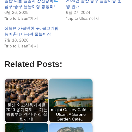
울산 여름 물놀이 완전정복
2024년 울산 중구 물놀이장 운
남구·중구 물놀이장 총정리!
영 안내
6월 26, 2025
6월 27, 2024
"trip to Ulsan"에서
"trip to Ulsan"에서
상북면 가볼만한 곳, 불고기팜
농어촌테마공원 물놀이장
7월 18, 2026
"trip to Ulsan"에서
Related Posts:
울산 외고산옹기마을
2020 옹기축제 — 가는
migiui Gallery Café in
방법부터 랜선·현장 꿀
Ulsan: A Serene
팁까지!
Garden Café…