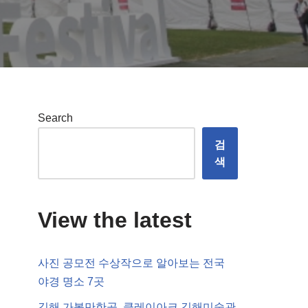
Search
검
색
View the latest
사진 공모전 수상작으로 알아보는 전국
야경 명소 7곳
김해 가볼만한곳, 클레이아크 김해미술관