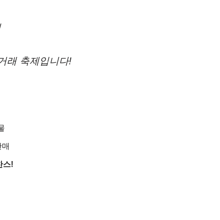
서
직거래 축제입니다!
물
판매
찬스!