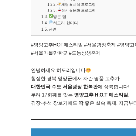
체험 & 시식 프로그램
전시 & 문화 프로그램
방문 팁
히도리 한마디
관련
#영양고추HOT페스티벌 #서울광장축제 #영양고
#서울가볼만한곳 #도농상생축제
안녕하세요 히도리입니다
청정한 경북 영양군에서 자란 명품 고추가
대한민국 수도 서울광장 한복판
에 상륙합니다!
무려 17회째를 맞는
영양고추 H.O.T 페스티벌
,
김장·추석 장보기에도 딱 좋은 실속 축제, 지금