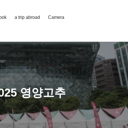
cook
a trip abroad
Camera
025 영양고추