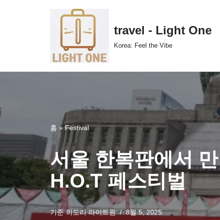
콘
travel - Light One
텐
Korea: Feel the Vibe
츠
로
건
너
뛰
기
홈
»
Festival
서울 한복판에서 만
H.O.T 페스티벌
기준
히도리 라이트원
8월 5, 2025