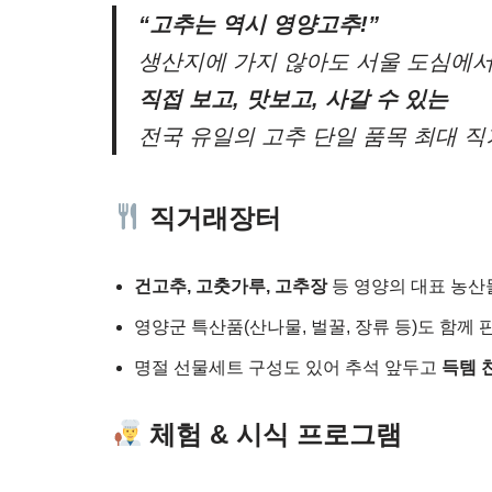
“고추는 역시 영양고추!”
생산지에 가지 않아도 서울 도심에
직접 보고, 맛보고, 사갈 수 있는
전국 유일의 고추 단일 품목 최대 
직거래장터
건고추, 고춧가루, 고추장
등 영양의 대표 농산
영양군 특산품(산나물, 벌꿀, 장류 등)도 함께 
명절 선물세트 구성도 있어 추석 앞두고
득템 
체험 & 시식 프로그램