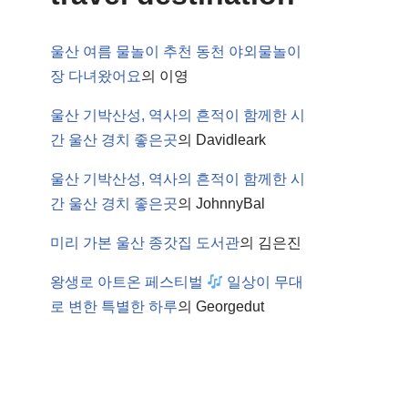
울산 여름 물놀이 추천 동천 야외물놀이
장 다녀왔어요
의
이영
울산 기박산성, 역사의 흔적이 함께한 시
간 울산 경치 좋은곳
의
Davidleark
울산 기박산성, 역사의 흔적이 함께한 시
간 울산 경치 좋은곳
의
JohnnyBal
미리 가본 울산 종갓집 도서관
의
김은진
왕생로 아트온 페스티벌
일상이 무대
로 변한 특별한 하루
의
Georgedut