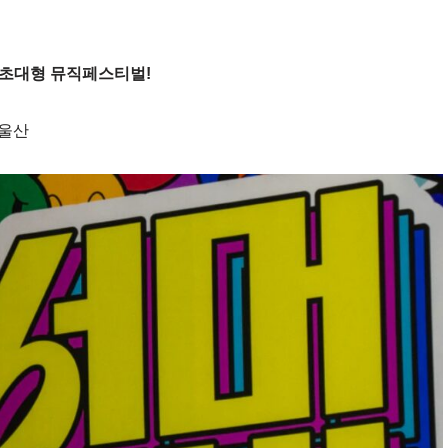
임질 초대형 뮤직페스티벌!
엔울산