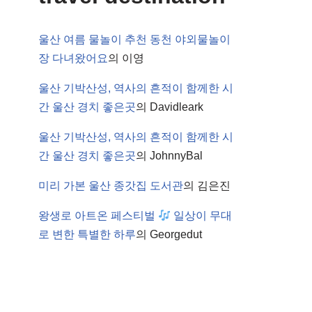
울산 여름 물놀이 추천 동천 야외물놀이
장 다녀왔어요
의
이영
울산 기박산성, 역사의 흔적이 함께한 시
간 울산 경치 좋은곳
의
Davidleark
울산 기박산성, 역사의 흔적이 함께한 시
간 울산 경치 좋은곳
의
JohnnyBal
미리 가본 울산 종갓집 도서관
의
김은진
왕생로 아트온 페스티벌
일상이 무대
로 변한 특별한 하루
의
Georgedut