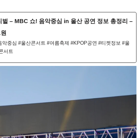
벌 – MBC 쇼! 음악중심 in 울산 공연 정보 총정리 –
트원
악중심 #울산콘서트 #여름축제 #KPOP공연 #티켓정보 #울
료콘서트