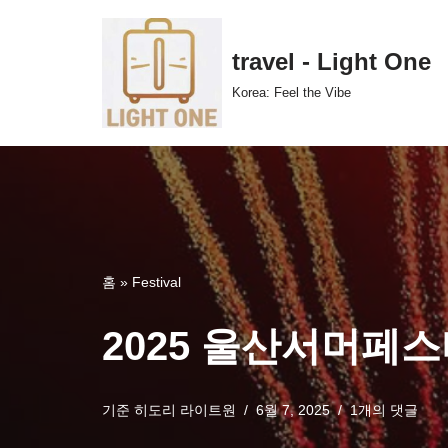
콘
travel - Light One
텐
Korea: Feel the Vibe
츠
로
건
너
뛰
기
홈
»
Festival
2025 울산서머페
기준
히도리 라이트원
6월 7, 2025
1개의 댓글