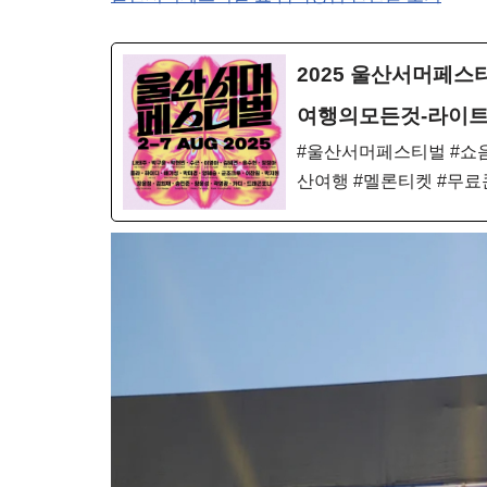
2025 울산서머페스티
여행의모든것-라이
#울산서머페스티벌 #쇼음
산여행 #멜론티켓 #무