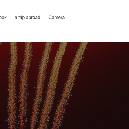
cook
a trip abroad
Camera