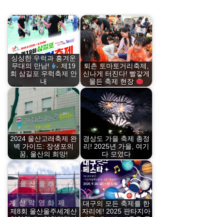
싱싱한 우럭과 흥겨운
퇴촌 토마토거리축제,
무대의 만남!
제19
신나게 터진다! 빨갛게
회 삼길포 우럭축제 안
내
물든 축제 현장
2024 울산고래축제 완
경상도 가을 축제 총정
벽 가이드: 장생포의
리! 2025년 가을, 여기
꿈, 울산의 희망!
다 모였다
대구의 모든 축제를 한
제8회 울산울주세계산
자리에! 2025 판타지아