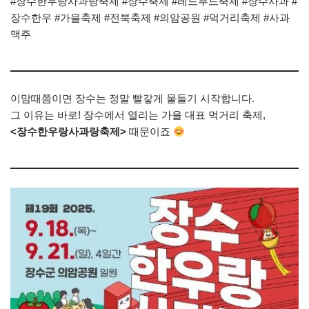
#장수한우랑사과랑축제 #장수축제 #레드푸드축제 #장수사과 #
장수한우 #가을축제 #전북축제 #의암공원 #먹거리축제 #사과
맥주
이맘때쯤이면 장수는 정말 빨갛게 물들기 시작합니다.
그 이유는 바로! 장수에서 열리는 가을 대표 먹거리 축제,
<장수한우랑사과랑축제>
때문이죠