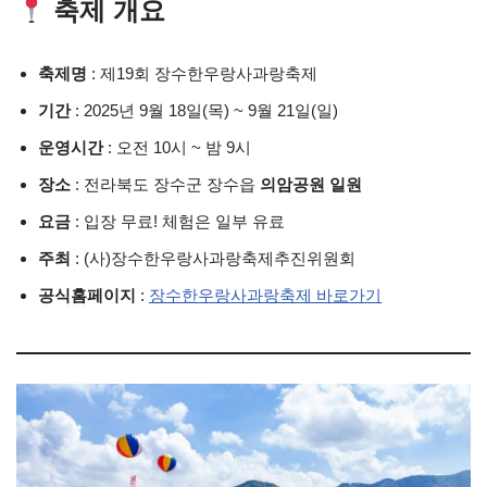
축제 개요
축제명
: 제19회 장수한우랑사과랑축제
기간
: 2025년 9월 18일(목) ~ 9월 21일(일)
운영시간
: 오전 10시 ~ 밤 9시
장소
: 전라북도 장수군 장수읍
의암공원 일원
요금
: 입장 무료! 체험은 일부 유료
주최
: (사)장수한우랑사과랑축제추진위원회
공식홈페이지
:
장수한우랑사과랑축제 바로가기