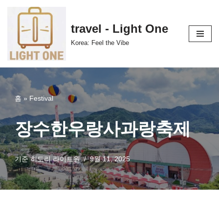
콘
travel - Light One
텐
Korea: Feel the Vibe
츠
로
건
너
뛰
홈
»
Festival
기
장수한우랑사과랑축제
기준
히도리 라이트원
9월 11, 2025