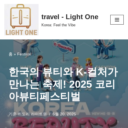
콘
travel - Light One
텐
Korea: Feel the Vibe
츠
로
건
너
홈
»
Festival
뛰
기
한국의 뷰티와 K-컬처가
만나는 축제! 2025 코리
아뷰티페스티벌
기준
히도리 라이트원
6월 20, 2025