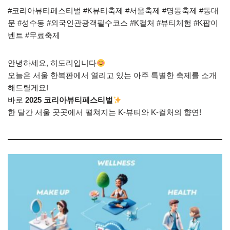
#코리아뷰티페스티벌 #K뷰티축제 #서울축제 #명동축제 #동대
문 #성수동 #외국인관광객필수코스 #K컬처 #뷰티체험 #K팝이
벤트 #무료축제
안녕하세요, 히도리입니다
오늘은 서울 한복판에서 열리고 있는 아주 특별한 축제를 소개
해드릴게요!
바로
2025 코리아뷰티페스티벌
한 달간 서울 곳곳에서 펼쳐지는 K-뷰티와 K-컬처의 향연!