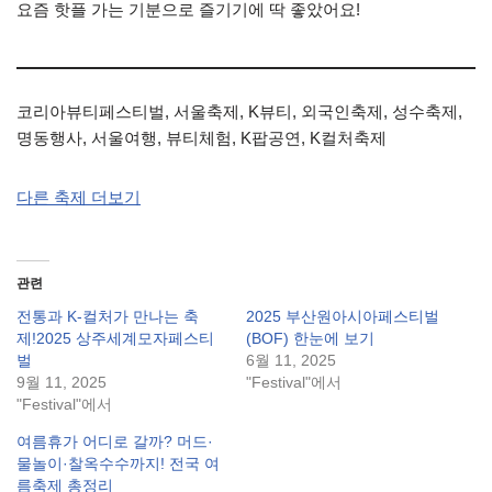
요즘 핫플 가는 기분으로 즐기기에 딱 좋았어요!
코리아뷰티페스티벌, 서울축제, K뷰티, 외국인축제, 성수축제,
명동행사, 서울여행, 뷰티체험, K팝공연, K컬처축제
다른 축제 더보기
관련
전통과 K-컬처가 만나는 축
2025 부산원아시아페스티벌
제!2025 상주세계모자페스티
(BOF) 한눈에 보기
벌
6월 11, 2025
9월 11, 2025
"Festival"에서
"Festival"에서
여름휴가 어디로 갈까? 머드·
물놀이·찰옥수수까지! 전국 여
름축제 총정리