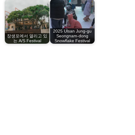
2025 Ulsan Jung-gu
장생포에서 열리고 있
Seongnam-dong
는 A/S Festival
Snowflake Festival