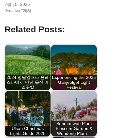
7월 15, 2025
"Festival"에서
Related Posts:
2024 영남알프스 숲페
Experiencing the 2025
스타에서 만난 울산 메
Ganjeolgot Light
밀꽃밭
Festival
Sunmaewon Plum
Ulsan Christmas
Blossom Garden &
Lights Guide 2025
Wondong Plum…