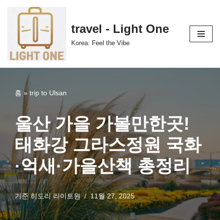
콘
travel - Light One
텐
Korea: Feel the Vibe
츠
로
건
너
홈
»
trip to Ulsan
뛰
기
울산 가을 가볼만한곳!
태화강 그라스정원 국화
·억새·가을산책 총정리
기준
히도리 라이트원
11월 27, 2025