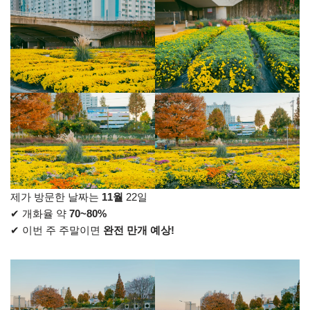
제가 방문한 날짜는
11월
22일
✔ 개화율 약
70~80%
✔ 이번 주 주말이면
완전 만개 예상!