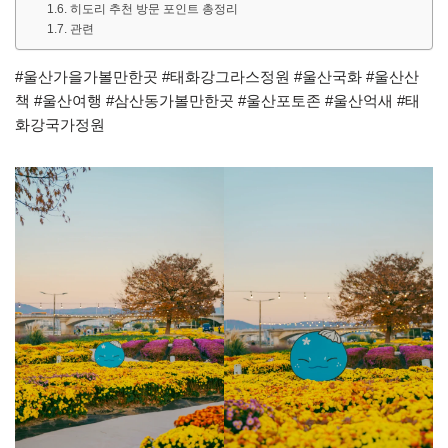
히도리 추천 방문 포인트 총정리
관련
#울산가을가볼만한곳 #태화강그라스정원 #울산국화 #울산산
책 #울산여행 #삼산동가볼만한곳 #울산포토존 #울산억새 #태
화강국가정원