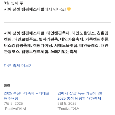
9월 셋째 주,
서해 선셋 캠핑페스티벌
에서 만나요!
서해 선셋 캠핑페스티벌, 태안캠핑축제, 태안노을명소, 친환경
캠핑, 태안로컬푸드, 별자리관측, 태안가을축제, 가족캠핑추천,
버스킹캠핑축제, 캠핑다이닝, 서해노을맛집, 태안둘레길, 태안
관광코스, 캠핑브랜드체험, 쓰레기없는축제
다른 축제 더보기
관련
2025 부산바다축제 – 다대포
입에서 살살 녹는 가을의 맛!
해수욕장
2025 홍성 남당항 대하축제
7월 8, 2025
8월 5, 2025
"Festival"에서
"Festival"에서