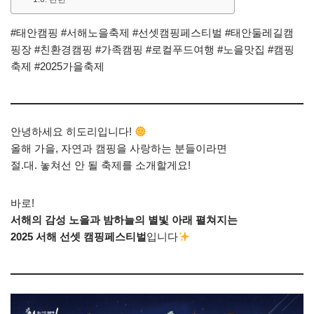
#태안캠핑 #서해노을축제 #선셋캠핑페스티벌 #태안둘레길캠
핑장 #친환경캠핑 #가족캠핑 #로컬푸드여행 #노을맛집 #캠핑
축제 #2025가을축제
안녕하세요 히도리입니다!
올해 가을, 자연과 캠핑을 사랑하는 분들이라면
절.대. 놓쳐선 안 될 축제를 소개할게요!
바로!
서해의 감성 노을과 밤하늘의 별빛 아래 펼쳐지는
2025 서해 선셋 캠핑페스티벌
입니다