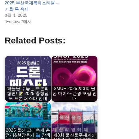
2025 부산국제록페스티벌 –
가을 록 축제
8월 4, 2025
"Festival"에서
Related Posts:
하늘을 수놓는 드론의
SMUF 2025 제3회 울
향연!
2025 충청남
산 마이스·관광 포럼 안
도 드론 페스타 안내
내
2025 울산 고래축제 총
정리&현장후기
장생
제8회 울산울주세계산