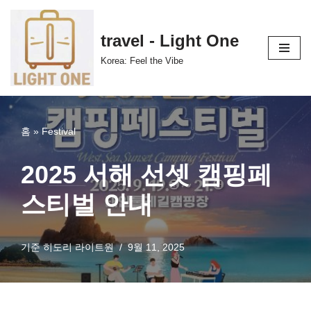
콘
travel - Light One
텐
Korea: Feel the Vibe
츠
로
건
너
홈
»
Festival
뛰
기
2025 서해 선셋 캠핑페
스티벌 안내
기준
히도리 라이트원
9월 11, 2025