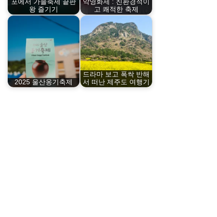
포에서 가을축제 끝판
악영화제 : 친환경적이
왕 즐기기
고 쾌적한 축제
드라마 보고 폭싹 반해
2025 울산옹기축제
서 떠난 제주도 여행기